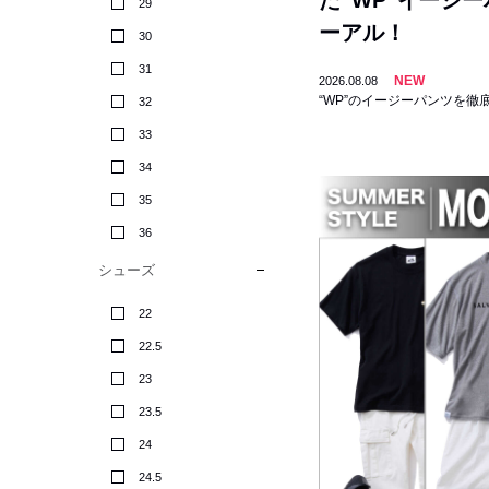
た”WP”イージ
29
ーアル！
30
31
NEW
2026.08.08
“WP”のイージーパンツを徹
32
33
34
35
36
シューズ
22
22.5
23
23.5
24
24.5