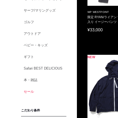
サーフ/マリングッズ
WP WESTPOINT
限定 RYAN/ライアン
ゴルフ
入り イージーパンツ
ツ
¥33,000
アウトドア
ベビー・キッズ
ギフト
NEW
Safari BEST DELICIOUS
本・雑誌
セール
こだわり条件