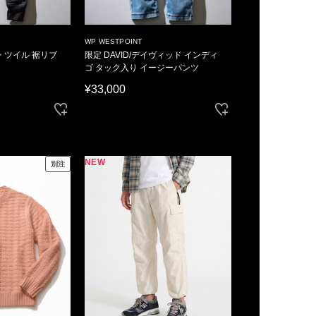
WP WESTPOINT
ン ツイル 裾リブ
限定 DAVID/デイヴィッド インディ
ゴ タック入り イージーパンツ
¥33,000
NEW
別注