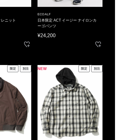
ECOALF
クレニット
日本限定 ACT イージー ナイロンカ
ーゴパンツ
¥24,200
NEW
限定
別注
限定
別注