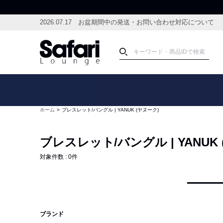
2026.07.17 お盆期間中の発送・お問い合わせ対応について
アイテム
スペシャル
カテゴリーから探す
スペシャルフィーチャ
ホーム
ブレスレット/バングル | YANUK (ヤヌーク)
ブランドから探す
特集記事
絞り込んで探す
ブレスレット/バングル | YANUK
新着アイテム
コーディネート
編集部のおすすめアイテム
対象件数 :
0
件
編集部のおすすめコー
ランキング
雑誌・カタログ掲載アイテム
セール
ブランド