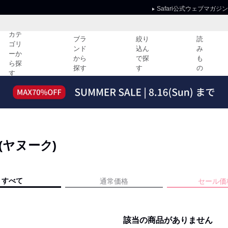
Safari公式ウェブマガジン
カテ
ブラ
絞り
読
ゴリ
ンド
込ん
み
ーか
から
で探
も
ら探
探す
す
の
す
読みもの
ガイド
ー
すべての記事
ショッピング
2026年のイチオシTシャツ！
初めての方
“WP”のイージーパンツを徹底解説&コ
Club Safari
ーデ紹介
 (ヤヌーク)
よくある質問
HOTなコーデ TOP20
会社概要
ディネート
新ブランドご紹介！
会員利用規約
すべて
通常価格
セール価
人気記事ランキング
プライバシー
バイヤーズ レコメンド
特定商取引に
今週の別注アイテム
該当の商品がありません
ウィークリーコーデ