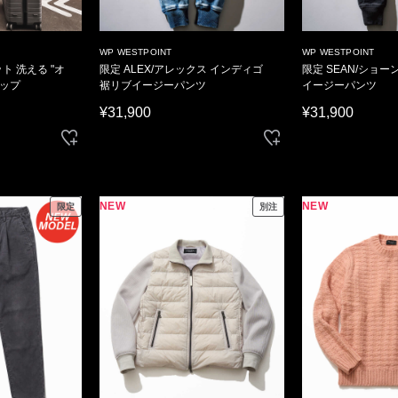
WP WESTPOINT
WP WESTPOINT
ト 洗える "オ
限定 ALEX/アレックス インディゴ
限定 SEAN/ショー
アップ
裾リブイージーパンツ
イージーパンツ
¥31,900
¥31,900
NEW
NEW
限定
別注