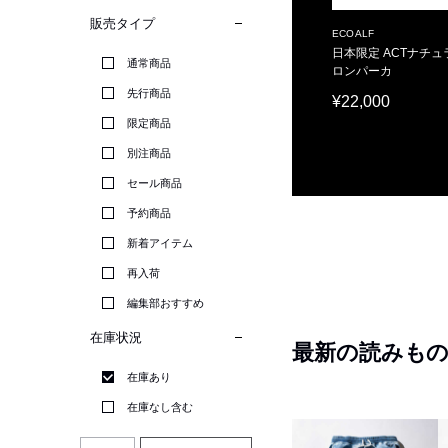
販売タイプ
ECOALF
日本限定 ACTナチュ
通常商品
ロンパーカ
先行商品
¥22,000
限定商品
別注商品
セール商品
予約商品
新着アイテム
再入荷
編集部おすすめ
在庫状況
最新の読みも
在庫あり
在庫なし含む