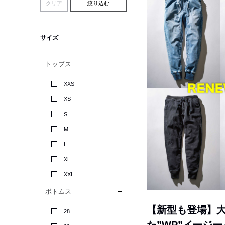
クリア
絞り込む
サイズ
トップス
XXS
XS
S
M
L
XL
XXL
ボトムス
【新型も登場】
28