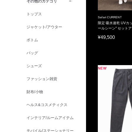
その他のカテゴリ
トップス
Safari CURRENT
限定 吸水速乾 UVカッ
ジャケット/アウター
ールシーン" セット
¥49,500
ボトム
バッグ
シューズ
NEW
ファッション雑貨
財布/小物
ヘルス&コスメティクス
インテリア/ルームアイテム
モバイル/ステーショナリー