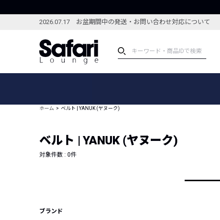
2026.07.17 お盆期間中の発送・お問い合わせ対応について
アイテム
スペシャル
カテゴリーから探す
スペシャルフィーチャ
ホーム
ベルト | YANUK (ヤヌーク)
ブランドから探す
特集記事
絞り込んで探す
ベルト | YANUK (ヤヌーク)
新着アイテム
コーディネート
編集部のおすすめアイテム
対象件数 :
0
件
編集部のおすすめコー
ランキング
雑誌・カタログ掲載アイテム
セール
ブランド