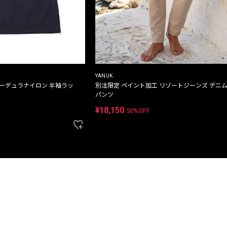
YANUK
コーデュラナイロン 半袖ラッ
別注限定 ペイント加工 リゾートジーンズ デニ
パンツ
¥18,150
50%OFF