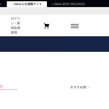
ン
Safari公式通販サイト
Safari BEST DELICIOUS
ログイ
ン・新
規会員
登録
ログイン・新規会員登録
お気に入りアイテム
ガイド
お気に入りブランド
お気に入り記事
最近チェックしたアイテム
格
おすすめ順
ポリシー
関する法律