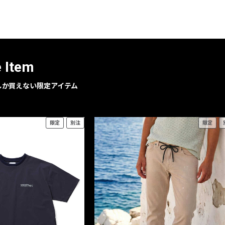
レコメンドアイテム
ピックアップアイテム
フォーカスブランド
セールおすすめアイテム
e Item
人気アイテム TOP 15
geでしか買えない限定アイテム
限定
別注
限定