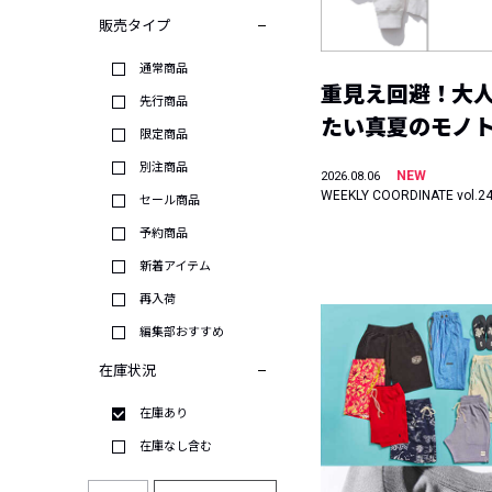
販売タイプ
通常商品
重見え回避！大
先行商品
たい真夏のモノ
限定商品
別注商品
NEW
2026.08.06
WEEKLY COORDINATE vol.2
セール商品
予約商品
新着アイテム
再入荷
編集部おすすめ
在庫状況
在庫あり
在庫なし含む