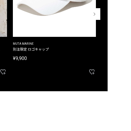
MUTA MARINE
CROSSLEY
ム
別注限定 ロゴキャップ
別注限定 ノースリ
¥9,900
¥8,580
40%OFF