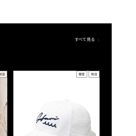
すべて見る
別注
限定
別注