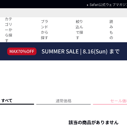
Safari公式ウェブマガジ
カテ
ブラ
絞り
読
ゴリ
ンド
込ん
み
ーか
から
で探
も
ら探
探す
す
の
す
読みもの
ガイド
ー
すべての記事
ショッピング
2026年のイチオシTシャツ！
初めての方
“WP”のイージーパンツを徹底解説&コ
Club Safari
ーデ紹介
よくある質問
HOTなコーデ TOP20
会社概要
ディネート
新ブランドご紹介！
会員利用規約
すべて
通常価格
セール価
人気記事ランキング
プライバシー
バイヤーズ レコメンド
特定商取引に
今週の別注アイテム
該当の商品がありません
ウィークリーコーデ