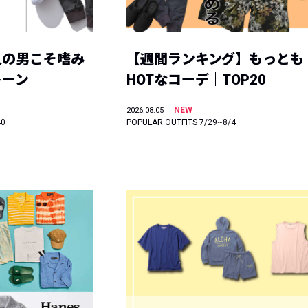
人の男こそ嗜み
【週間ランキング】もっとも
トーン
HOTなコーデ｜TOP20
NEW
2026.08.05
40
POPULAR OUTFITS 7/29~8/4