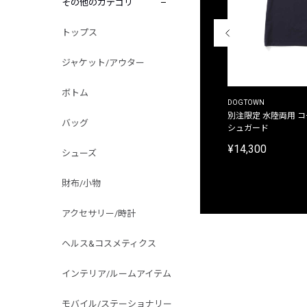
その他のカテゴリ
トップス
ジャケット/アウター
ボトム
THE DUFFER OF ST.GEORGE
DOGTOWN
別注限定 ピグメントダイ バックプリント サーフ
別注限定 水陸両用 
バッグ
プリントTシャツ
シュガード
¥9,900
¥14,300
シューズ
財布/小物
アクセサリー/時計
ヘルス&コスメティクス
インテリア/ルームアイテム
モバイル/ステーショナリー