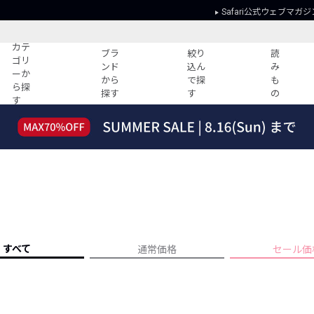
Safari公式ウェブマガジ
カテ
ブラ
絞り
読
ゴリ
ンド
込ん
み
ーか
から
で探
も
ら探
探す
す
の
す
読みもの
ガイド
ー
すべての記事
ショッピング
2026年のイチオシTシャツ！
初めての方
“WP”のイージーパンツを徹底解説&コ
Club Safari
ーデ紹介
よくある質問
HOTなコーデ TOP20
会社概要
ディネート
新ブランドご紹介！
会員利用規約
すべて
通常価格
セール価
人気記事ランキング
プライバシー
バイヤーズ レコメンド
特定商取引に
今週の別注アイテム
ウィークリーコーデ