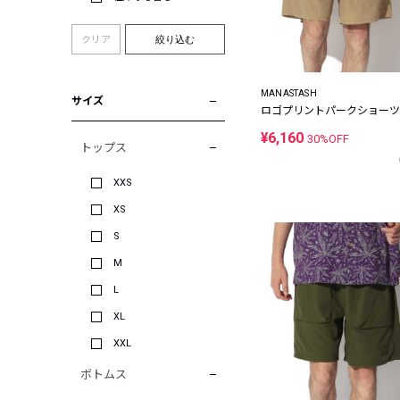
クリア
絞り込む
MANASTASH
サイズ
ロゴプリントパークショーツ
¥6,160
30%OFF
トップス
XXS
XS
S
M
L
XL
XXL
ボトムス