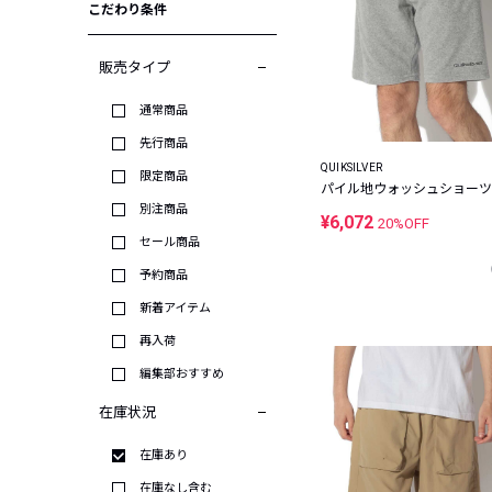
こだわり条件
販売タイプ
通常商品
先行商品
QUIKSILVER
限定商品
パイル地ウォッシュショーツ
別注商品
¥6,072
20%OFF
セール商品
予約商品
新着アイテム
再入荷
編集部おすすめ
在庫状況
在庫あり
在庫なし含む