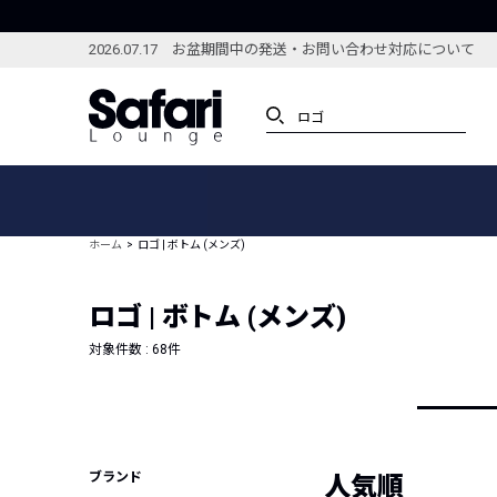
2026.07.17 お盆期間中の発送・お問い合わせ対応について
アイテム
スペシャル
カテゴリーから探す
スペシャルフィーチャ
ホーム
ロゴ | ボトム (メンズ)
ブランドから探す
特集記事
絞り込んで探す
ロゴ | ボトム (メンズ)
新着アイテム
コーディネート
編集部のおすすめアイテム
対象件数 :
68
件
編集部のおすすめコー
ランキング
雑誌・カタログ掲載アイテム
セール
ブランド
人気順