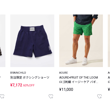
レコメンドアイテム
ピックアップアイテム
フォーカスブランド
セールおすすめアイテム
人気アイテム TOP 15
BRAINCHILD
AOURE
A
ツ
別注限定 ボクシングショーツ
AOURE×FRUIT OF THE LOOM
A
ロゴ刺繍 イージーケア バギー
¥7,172
60%OFF
ショーツ
¥11,000
¥