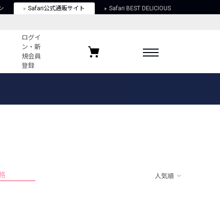
ン
Safari公式通販サイト
Safari BEST DELICIOUS
ログイ
ン・新
規会員
登録
ログイン・新規会員登録
お気に入りアイテム
ガイド
お気に入りブランド
お気に入り記事
最近チェックしたアイテム
格
人気順
ポリシー
関する法律