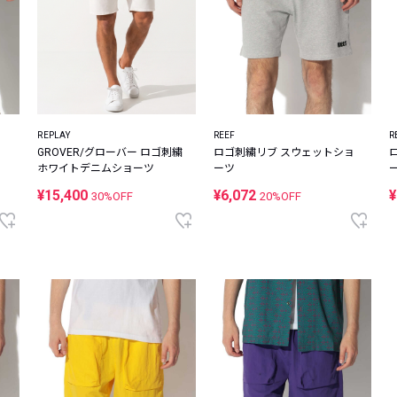
REPLAY
REEF
R
GROVER/グローバー ロゴ刺繍
ロゴ刺繍リブ スウェットショ
ホワイトデニムショーツ
ーツ
¥15,400
¥6,072
¥
30%OFF
20%OFF