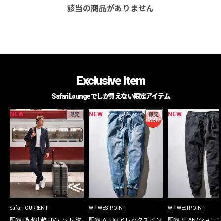
該当の商品がありません
Exclusive Item
Safari Loungeでしか買えない限定アイテム
NEW
NEW
NEW
限定
限定
Safari CURRENT
WP WESTPOINT
WP WESTPOINT
限定 吸水速乾 UVカット 洗
限定 ALEX/アレックス イン
限定 SEAN/ショー