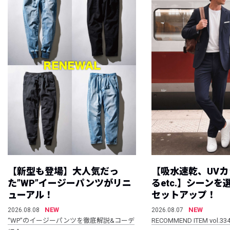
【新型も登場】大人気だっ
【吸水速乾、UV
た”WP”イージーパンツがリニ
るetc.】シーン
ューアル！
セットアップ！
NEW
NEW
2026.08.08
2026.08.07
“WP”のイージーパンツを徹底解説&コーデ
RECOMMEND ITEM vol.33