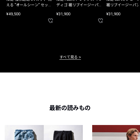
える "オールシーン" セット
ディゴ 裾リブイージーパン
裾リブイージーパン
アップ
ツ
¥49,500
¥31,900
¥31,900
すべて見る
最新の読みもの