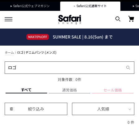
Safari公式ウェブマガジン
Safari公式通販サイト
Sa
ホーム
ロゴ | デニムパンツ (メンズ)
対象件数 : 0件
すべて
通常価格
セール価格
絞り込み
人気順
0 件