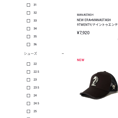
31
32
MANASTASH
NEW ERA×MANASTASH
33
9TWENTY/ナイントゥエンテ
34
ィー ミニロゴヘンプキャッ
¥7,920
35
36
シューズ
NEW
22
22.5
23
23.5
24
24.5
25