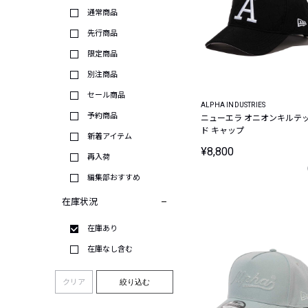
通常商品
先行商品
限定商品
別注商品
セール商品
ALPHA INDUSTRIES
予約商品
ニューエラ オニオンキルテ
ド キャップ
新着アイテム
¥8,800
再入荷
編集部おすすめ
在庫状況
在庫あり
在庫なし含む
クリア
絞り込む