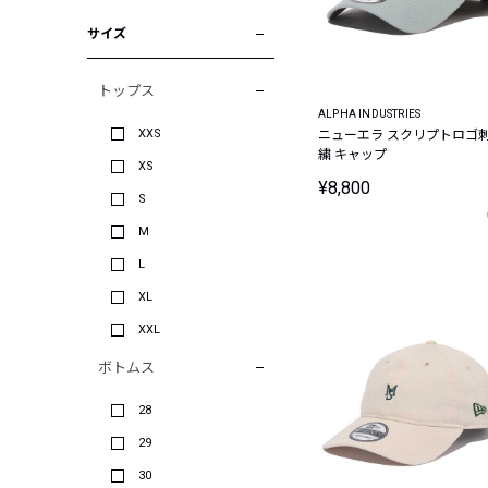
サイズ
トップス
ALPHA INDUSTRIES
XXS
ニューエラ スクリプトロゴ
繍 キャップ
XS
¥8,800
S
M
L
XL
XXL
ボトムス
28
29
30