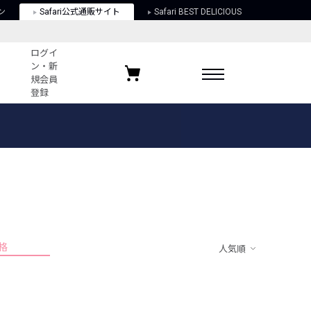
ン
Safari公式通販サイト
Safari BEST DELICIOUS
ログイ
ン・新
規会員
登録
ログイン・新規会員登録
お気に入りアイテム
ガイド
お気に入りブランド
お気に入り記事
最近チェックしたアイテム
格
人気順
ポリシー
関する法律