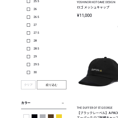
25.5
YOSHINORI KOTOAKE DESIGN
ロゴ メッシュキャップ
26
¥11,000
26.5
27
27.5
28
28.5
29
29.5
30
クリア
絞り込む
カラー
THE DUFFER OF ST.GEORGE
【ブラックレーベル】A-PACK
エーパック ロゴ刺繍キャッ