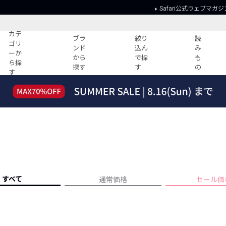
Safari公式ウェブマガジ
カテ
ブラ
絞り
読
ゴリ
ンド
込ん
み
ーか
から
で探
も
ら探
探す
す
の
す
読みもの
ガイド
ー
すべての記事
ショッピング
2026年のイチオシTシャツ！
初めての方
“WP”のイージーパンツを徹底解説&コ
Club Safari
ーデ紹介
よくある質問
HOTなコーデ TOP20
会社概要
ディネート
新ブランドご紹介！
会員利用規約
すべて
通常価格
セール価
人気記事ランキング
プライバシー
バイヤーズ レコメンド
特定商取引に
今週の別注アイテム
ウィークリーコーデ