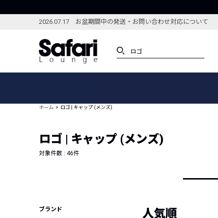
2026.07.17 お盆期間中の発送・お問い合わせ対応について
アイテム
スペシャル
カテゴリーから探す
スペシャルフィーチャ
ホーム
ロゴ | キャップ (メンズ)
ブランドから探す
特集記事
絞り込んで探す
ロゴ | キャップ (メンズ)
新着アイテム
コーディネート
編集部のおすすめアイテム
対象件数 :
46
件
編集部のおすすめコー
ランキング
雑誌・カタログ掲載アイテム
セール
ブランド
人気順