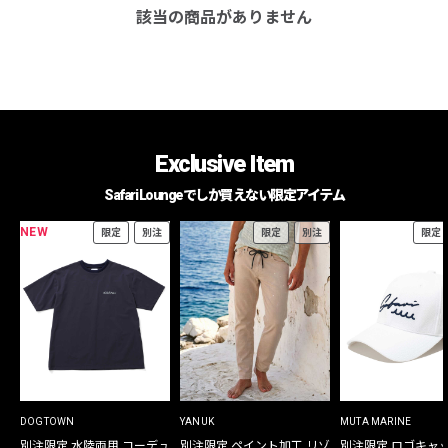
該当の商品がありません
Exclusive Item
Safari Loungeでしか買えない限定アイテム
NEW
限定
別注
限定
別注
限定
DOGTOWN
YANUK
MUTA MARINE
別注限定 水陸両用 コーデュ
別注限定 ペイント加工 リゾ
別注限定 ロゴキャ