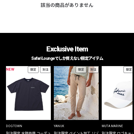
該当の商品がありません
Exclusive Item
Safari Loungeでしか買えない限定アイテム
NEW
限定
別注
限定
別注
限定
DOGTOWN
YANUK
MUTA MARINE
別注限定 水陸両用 コーデュ
別注限定 ペイント加工 リゾ
別注限定 ロゴキャ