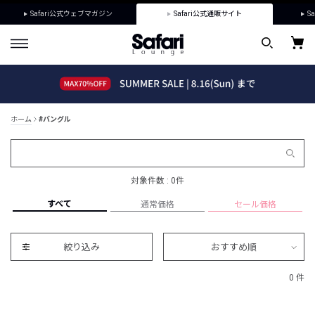
Safari公式ウェブマガジン
Safari公式通販サイト
Sa
ホーム
#バングル
対象件数 : 0件
すべて
通常価格
セール価格
絞り込み
おすすめ順
0 件