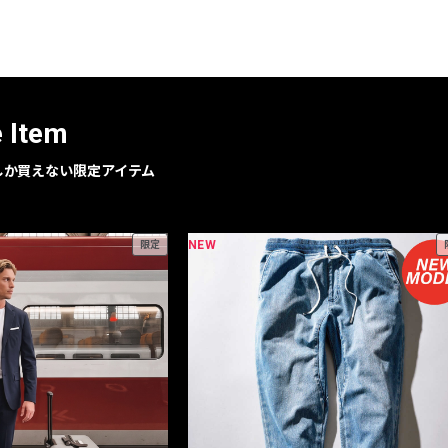
レコメンドアイテム
ピックアップアイテム
フォーカスブランド
セールおすすめアイテム
e Item
人気アイテム TOP 15
geでしか買えない限定アイテム
NEW
限定