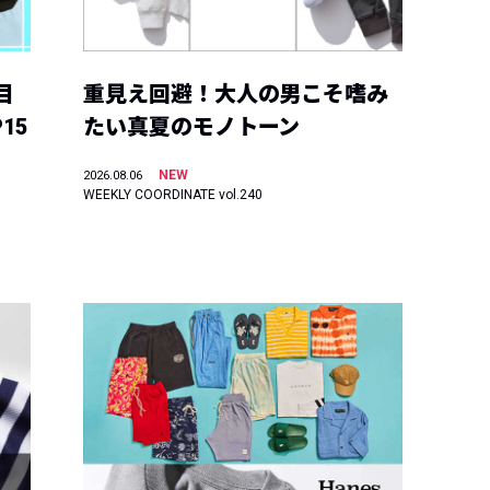
目
重見え回避！大人の男こそ嗜み
15
たい真夏のモノトーン
NEW
2026.08.06
WEEKLY COORDINATE vol.240