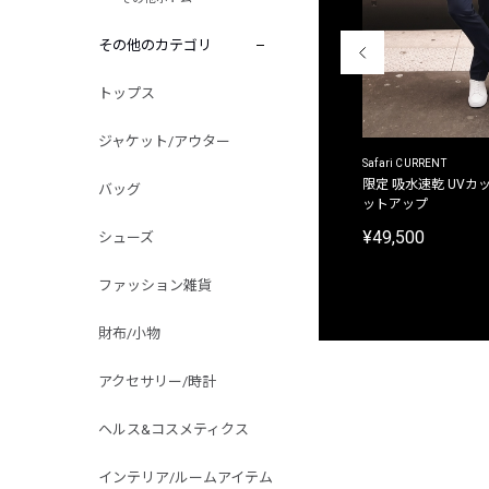
その他のカテゴリ
トップス
ジャケット/アウター
ACANTHUS
Safari CURRENT
別注限定 フード付き チェックシャツジャケット
限定 吸水速乾 UVカッ
バッグ
ットアップ
¥31,900
¥49,500
シューズ
ファッション雑貨
財布/小物
アクセサリー/時計
ヘルス&コスメティクス
インテリア/ルームアイテム