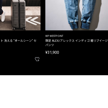
WP WESTPOINT
ト 洗える "オールシーン" セ
限定 ALEX/アレックス インディゴ 裾リブイー
パンツ
¥31,900