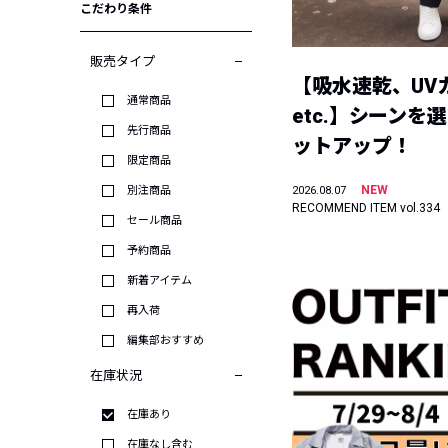
こだわり条件
販売タイプ
【吸水速乾、UV
通常商品
etc.】シーンを
先行商品
ットアップ！
限定商品
NEW
別注商品
2026.08.07
RECOMMEND ITEM vol.334
セール商品
予約商品
新着アイテム
再入荷
編集部おすすめ
在庫状況
在庫あり
在庫なし含む