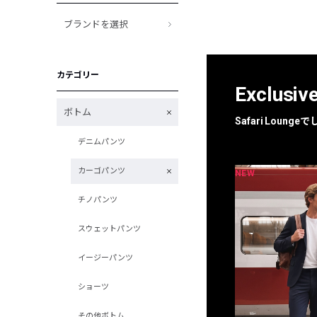
ブランドを選択
カテゴリー
Exclusiv
ボトム
Safari Loun
デニムパンツ
カーゴパンツ
NEW
NEW
限定
別注
チノパンツ
スウェットパンツ
イージーパンツ
ショーツ
その他ボトム