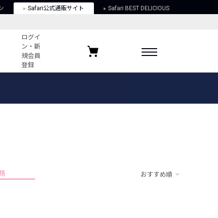
ン
Safari公式通販サイト
Safari BEST DELICIOUS
ログイ
ン・新
規会員
登録
ログイン・新規会員登録
お気に入りアイテム
ガイド
お気に入りブランド
お気に入り記事
最近チェックしたアイテム
格
おすすめ順
ポリシー
関する法律