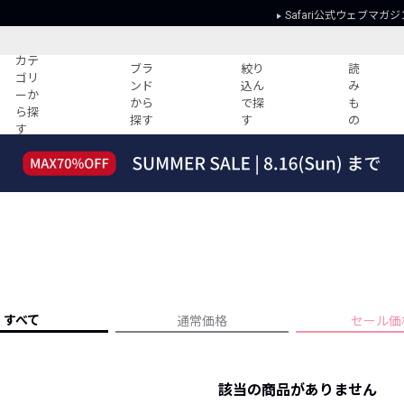
Safari公式ウェブマガジ
カテ
ブラ
絞り
読
ゴリ
ンド
込ん
み
ーか
から
で探
も
ら探
探す
す
の
す
読みもの
ガイド
ー
すべての記事
ショッピング
2026年のイチオシTシャツ！
初めての方
“WP”のイージーパンツを徹底解説&コ
Club Safari
ーデ紹介
よくある質問
HOTなコーデ TOP20
会社概要
ディネート
新ブランドご紹介！
会員利用規約
すべて
通常価格
セール価
人気記事ランキング
プライバシー
バイヤーズ レコメンド
特定商取引に
今週の別注アイテム
該当の商品がありません
ウィークリーコーデ