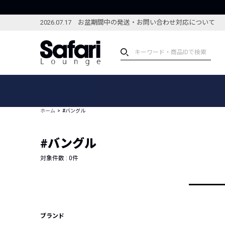
2026.07.17 お盆期間中の発送・お問い合わせ対応について
アイテム
スペシャル
カテゴリーから探す
スペシャルフィーチャ
ホーム
#バングル
ブランドから探す
特集記事
絞り込んで探す
#バングル
新着アイテム
コーディネート
編集部のおすすめアイテム
対象件数 :
0
件
編集部のおすすめコー
ランキング
雑誌・カタログ掲載アイテム
セール
ブランド