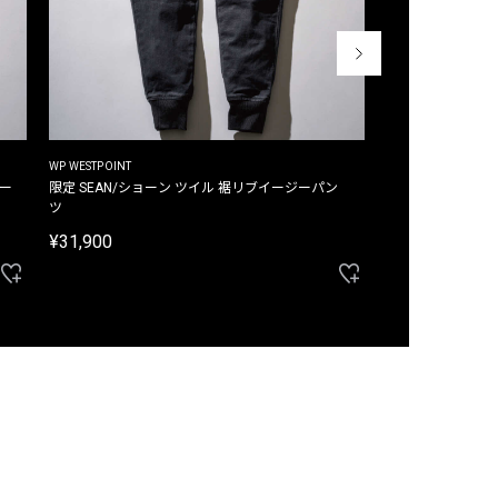
WP WESTPOINT
WP WESTPOINT
ジー
限定 SEAN/ショーン ツイル 裾リブイージーパン
限定 DAVID/デイヴィッド インデ
ツ
イージーパンツ
¥31,900
¥33,000