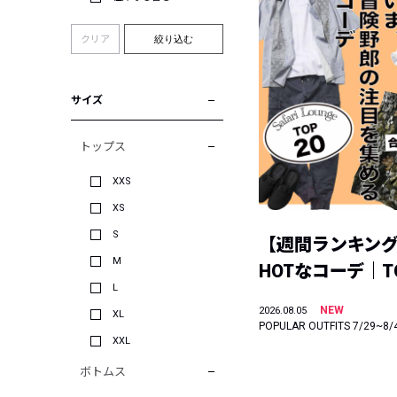
クリア
絞り込む
サイズ
トップス
XXS
XS
S
【週間ランキン
M
HOTなコーデ｜TO
L
NEW
2026.08.05
XL
POPULAR OUTFITS 7/29~8/
XXL
ボトムス