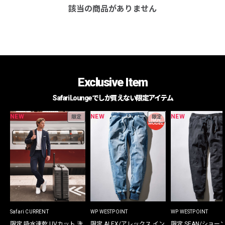
該当の商品がありません
Exclusive Item
Safari Loungeでしか買えない限定アイテム
NEW
NEW
NEW
限定
限定
Safari CURRENT
WP WESTPOINT
WP WESTPOINT
限定 吸水速乾 UVカット 洗
限定 ALEX/アレックス イン
限定 SEAN/ショー