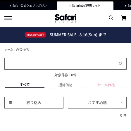
Safari公式ウェブマガジン
Safari公式通販サイト
Sa
ホーム
#バングル
対象件数 : 0件
すべて
通常価格
セール価格
絞り込み
おすすめ順
0 件