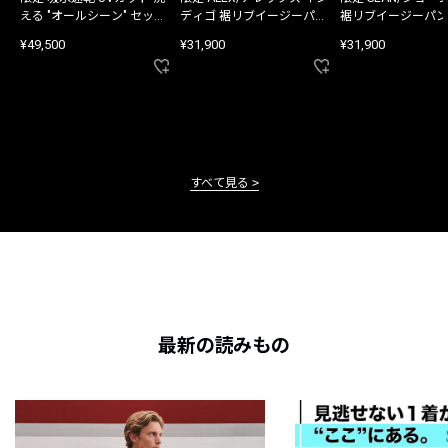
える "オールシーン" セット
ディゴ 裾リブイージーパン
裾リブイージーパン
アップ
ツ
¥49,500
¥31,900
¥31,900
すべて見る
最新の読みもの