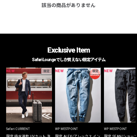
該当の商品がありません
Exclusive Item
Safari Loungeでしか買えない限定アイテム
NEW
NEW
NEW
限定
限定
Safari CURRENT
WP WESTPOINT
WP WESTPOINT
限定 吸水速乾 UVカット 洗
限定 ALEX/アレックス イン
限定 SEAN/ショー