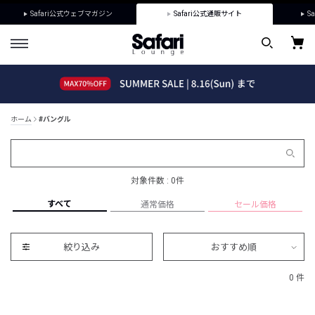
Safari公式ウェブマガジン
Safari公式通販サイト
Sa
ホーム
#バングル
対象件数 : 0件
すべて
通常価格
セール価格
絞り込み
おすすめ順
0 件