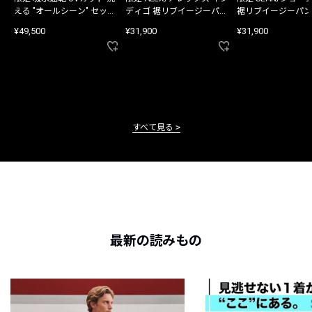
える "オールシーン" セット
ディゴ 裾リブイージーパン
裾リブイージーパン
アップ
ツ
¥49,500
¥31,900
¥31,900
すべて見る
最新の読みもの