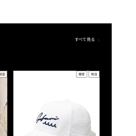
すべて見る
別注
限定
別注