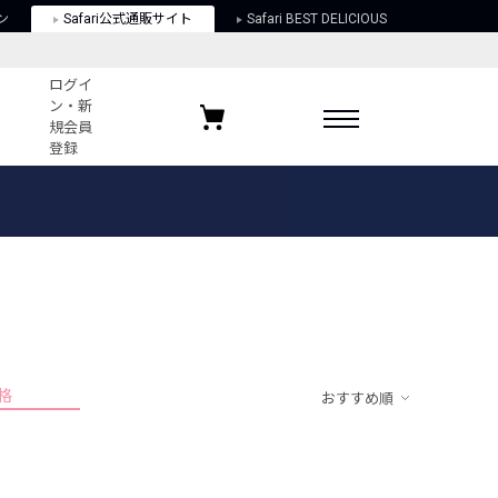
ン
Safari公式通販サイト
Safari BEST DELICIOUS
ログイ
ン・新
規会員
登録
ログイン・新規会員登録
お気に入りアイテム
ガイド
お気に入りブランド
お気に入り記事
最近チェックしたアイテム
格
おすすめ順
ポリシー
関する法律