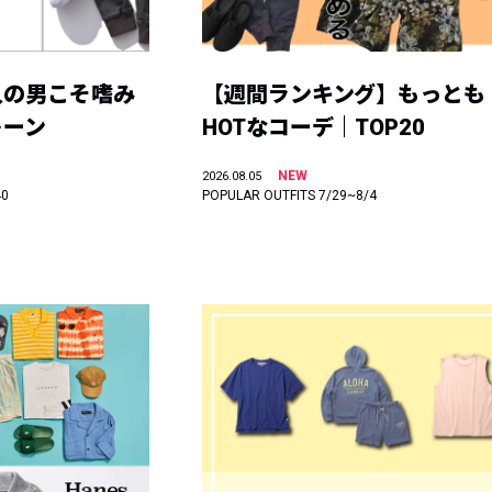
人の男こそ嗜み
【週間ランキング】もっとも
トーン
HOTなコーデ｜TOP20
NEW
2026.08.05
40
POPULAR OUTFITS 7/29~8/4