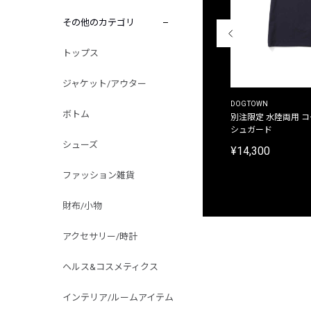
その他のカテゴリ
トップス
ジャケット/アウター
THE DUFFER OF ST.GEORGE
DOGTOWN
ボトム
別注限定 ピグメントダイ バックプリント サーフ
別注限定 水陸両用 
プリントTシャツ
シュガード
シューズ
¥9,900
¥14,300
ファッション雑貨
財布/小物
アクセサリー/時計
ヘルス&コスメティクス
インテリア/ルームアイテム