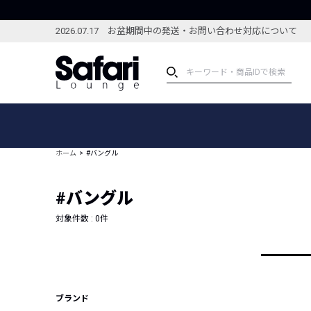
2026.07.17 お盆期間中の発送・お問い合わせ対応について
アイテム
スペシャル
カテゴリーから探す
スペシャルフィーチャ
ホーム
#バングル
ブランドから探す
特集記事
絞り込んで探す
#バングル
新着アイテム
コーディネート
編集部のおすすめアイテム
対象件数 :
0
件
編集部のおすすめコー
ランキング
雑誌・カタログ掲載アイテム
セール
ブランド