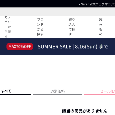
Safari公式ウェブマガジ
カテ
ブラ
絞り
読
ゴリ
ンド
込ん
み
ーか
から
で探
も
ら探
探す
す
の
す
読みもの
ガイド
ー
すべての記事
ショッピング
2026年のイチオシTシャツ！
初めての方
“WP”のイージーパンツを徹底解説&コ
Club Safari
ーデ紹介
よくある質問
HOTなコーデ TOP20
会社概要
ディネート
新ブランドご紹介！
会員利用規約
すべて
通常価格
セール価
人気記事ランキング
プライバシー
バイヤーズ レコメンド
特定商取引に
今週の別注アイテム
該当の商品がありません
ウィークリーコーデ