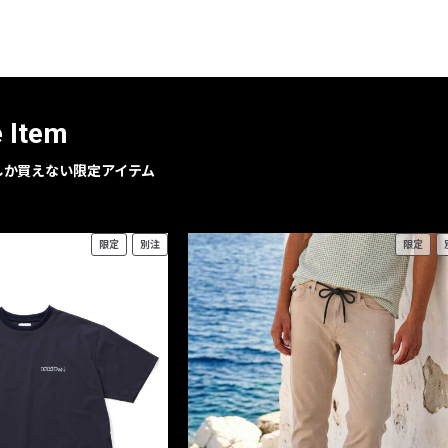
レコメンドアイテム
ピックアップアイテム
フォーカスブランド
セールおすすめアイテム
e Item
人気アイテム TOP 15
geでしか買えない限定アイテム
限定
別注
限定