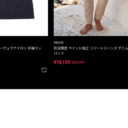
YANUK
コーデュラナイロン 半袖ラッ
別注限定 ペイント加工 リゾートジーンズ デニ
パンツ
¥18,150
50%OFF