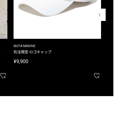
MUTA MARINE
CROSSLEY
ム
別注限定 ロゴキャップ
別注限定 ノースリ
¥9,900
¥8,580
40%OFF