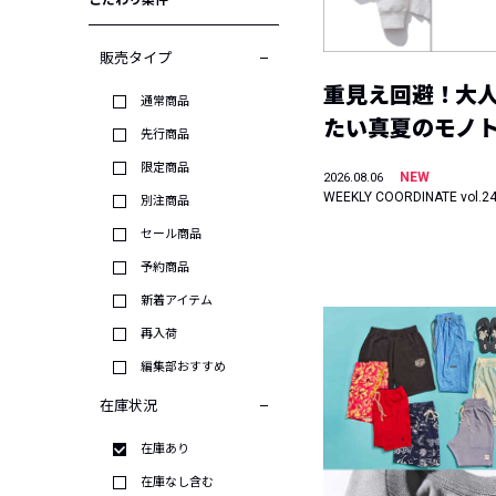
こだわり条件
販売タイプ
重見え回避！大
通常商品
たい真夏のモノ
先行商品
限定商品
NEW
2026.08.06
WEEKLY COORDINATE vol.2
別注商品
セール商品
予約商品
新着アイテム
再入荷
編集部おすすめ
在庫状況
在庫あり
在庫なし含む