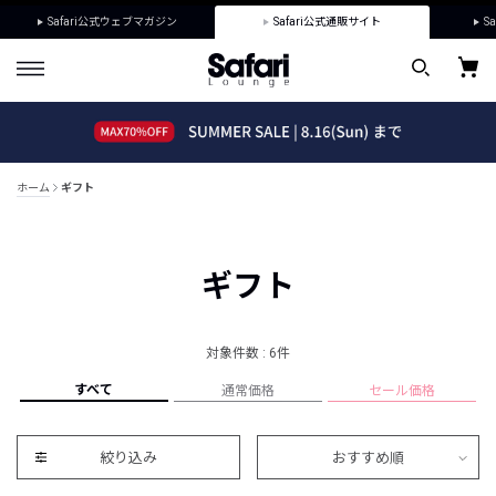
Safari公式ウェブマガジン
Safari公式通販サイト
Sa
ホーム
ギフト
ギフト
対象件数 : 6件
すべて
通常価格
セール価格
絞り込み
おすすめ順