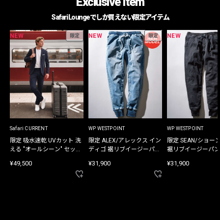
Exclusive Item
Safari Loungeでしか買えない限定アイテム
NEW
NEW
NEW
限定
限定
Safari CURRENT
WP WESTPOINT
WP WESTPOINT
限定 吸水速乾 UVカット 洗
限定 ALEX/アレックス イン
限定 SEAN/ショー
える "オールシーン" セット
ディゴ 裾リブイージーパン
裾リブイージーパン
アップ
ツ
¥49,500
¥31,900
¥31,900