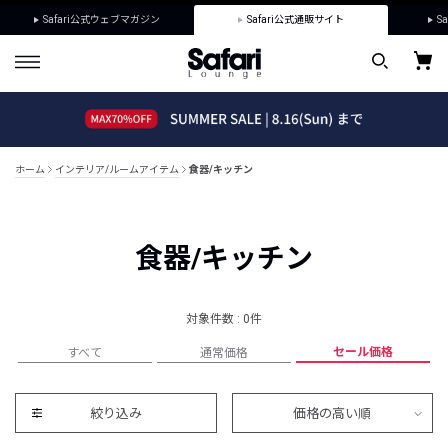
Safari公式ウェブマガジン
Safari公式通販サイト
Sa
ホーム
インテリア/ルームアイテム
食器/キッチン
食器/キッチン
対象件数 : 0件
セール価格
すべて
通常価格
絞り込み
価格の高い順