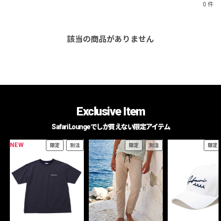
0 件
該当の商品がありません
Exclusive Item
Safari Loungeでしか買えない限定アイテム
NEW
限定
別注
限定
別注
限定