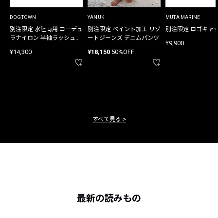
DOGTOWN
YANUK
MUTA MARINE
別注限定 水陸両用 コーデュ
別注限定 ペイント加工 リゾ
別注限定 ロゴキャ
ラナイロン 半袖ラッシュガ
ートジーンズ デニムパンツ
¥9,900
ード
¥14,300
¥18,150
50%OFF
すべて見る
最新の読みもの