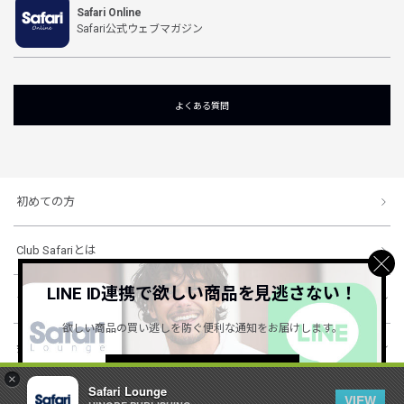
Safari Online
Safari公式ウェブマガジン
よくある質問
初めての方
Club Safariとは
LINE ID連携で欲しい商品を見逃さない！
ショッピングガイド
欲しい商品の買い逃しを防ぐ便利な通知をお届けします。
会社概要・規約
詳しくはこちら ＞
×
Safari Lounge
VIEW