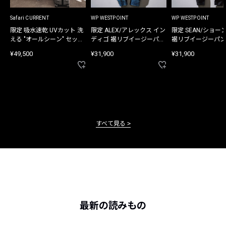
Safari CURRENT
WP WESTPOINT
WP WESTPOINT
限定 吸水速乾 UVカット 洗
限定 ALEX/アレックス イン
限定 SEAN/ショー
える "オールシーン" セット
ディゴ 裾リブイージーパン
裾リブイージーパン
アップ
ツ
¥49,500
¥31,900
¥31,900
すべて見る
最新の読みもの