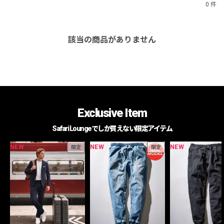
0 件
該当の商品がありません
Exclusive Item
Safari Loungeでしか買えない限定アイテム
NEW
NEW
NEW
限定
限定