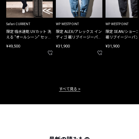
Safari CURRENT
WP WESTPOINT
WP WESTPOINT
限定 吸水速乾 UVカット 洗
限定 ALEX/アレックス イン
限定 SEAN/ショー
える "オールシーン" セット
ディゴ 裾リブイージーパン
裾リブイージーパン
アップ
ツ
¥49,500
¥31,900
¥31,900
すべて見る