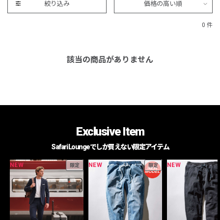
絞り込み
価格の高い順
0 件
該当の商品がありません
Exclusive Item
Safari Loungeでしか買えない限定アイテム
NEW
NEW
NEW
限定
限定