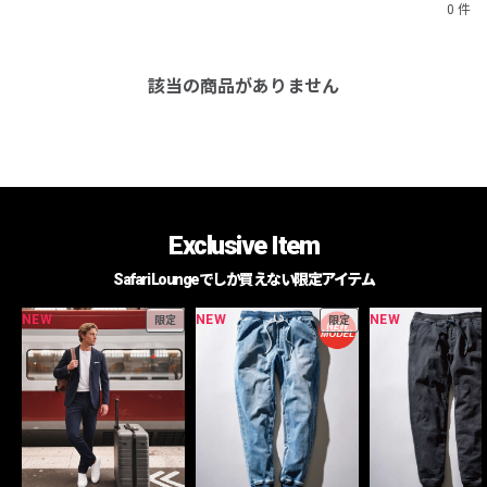
0 件
該当の商品がありません
Exclusive Item
Safari Loungeでしか買えない限定アイテム
NEW
NEW
NEW
限定
限定