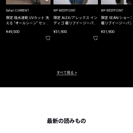
Safari CURRENT
WP WESTPOINT
WP WESTPOINT
限定 吸水速乾 UVカット 洗
限定 ALEX/アレックス イン
限定 SEAN/ショー
える "オールシーン" セット
ディゴ 裾リブイージーパン
裾リブイージーパン
アップ
ツ
¥49,500
¥31,900
¥31,900
すべて見る
最新の読みもの