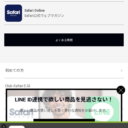
Safari Online
Safari公式ウェブマガジン
よくある質問
初めての方
Club Safariとは
LINE ID連携で欲しい商品を見逃さない！
ショッピングガイド
欲しい商品の買い逃しを防ぐ便利な通知をお届けします。
会社概要・規約
詳しくはこちら ＞
×