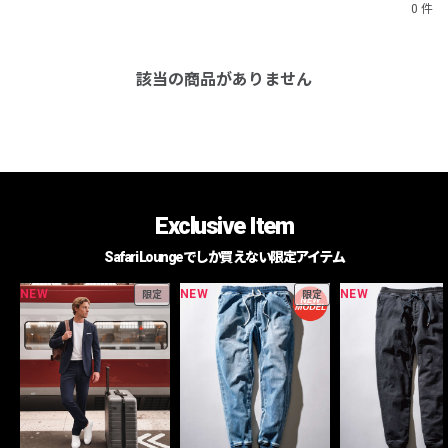
0 件
該当の商品がありません
Exclusive Item
Safari Loungeでしか買えない限定アイテム
NEW
NEW
NEW
限定
限定