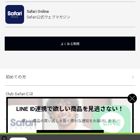
Safari Online
Safari公式ウェブマガジン
よくある質問
初めての方
Club Safariとは
LINE ID連携で欲しい商品を見逃さない！
ショッピングガイド
欲しい商品の買い逃しを防ぐ便利な通知をお届けします。
会社概要・規約
詳しくはこちら ＞
×