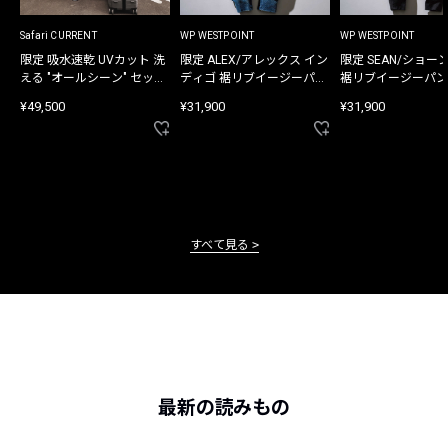
Safari CURRENT
WP WESTPOINT
WP WESTPOINT
限定 吸水速乾 UVカット 洗
限定 ALEX/アレックス イン
限定 SEAN/ショー
える "オールシーン" セット
ディゴ 裾リブイージーパン
裾リブイージーパン
アップ
ツ
¥49,500
¥31,900
¥31,900
すべて見る
最新の読みもの