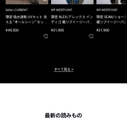
Safari CURRENT
WP WESTPOINT
WP WESTPOINT
限定 吸水速乾 UVカット 洗
限定 ALEX/アレックス イン
限定 SEAN/ショー
える "オールシーン" セット
ディゴ 裾リブイージーパン
裾リブイージーパン
アップ
ツ
¥49,500
¥31,900
¥31,900
すべて見る
最新の読みもの