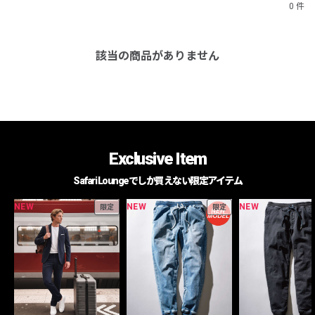
0 件
該当の商品がありません
Exclusive Item
Safari Loungeでしか買えない限定アイテム
NEW
NEW
NEW
限定
限定