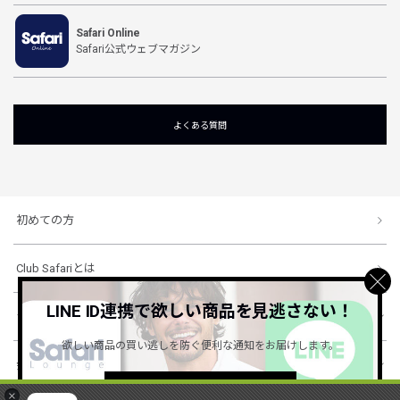
Safari Online
Safari公式ウェブマガジン
よくある質問
初めての方
Club Safariとは
LINE ID連携で欲しい商品を見逃さない！
ショッピングガイド
欲しい商品の買い逃しを防ぐ便利な通知をお届けします。
会社概要・規約
詳しくはこちら ＞
×