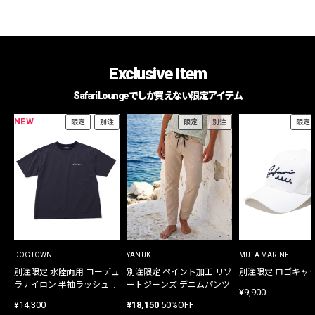
Exclusive Item
Safari Loungeでしか買えない限定アイテム
NEW
限定
別注
限定
別注
限定
DOGTOWN
YANUK
MUTA MARINE
別注限定 水陸両用 コーデュ
別注限定 ペイント加工 リゾ
別注限定 ロゴキャ
ラナイロン 半袖ラッシュガ
ートジーンズ デニムパンツ
¥9,900
ード
¥14,300
¥18,150
50%OFF