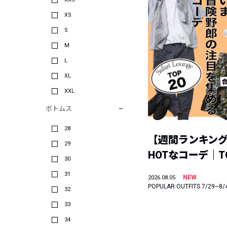
XS
S
M
L
XL
XXL
ボトムス
28
【週間ランキン
29
HOTなコーデ｜TO
30
31
NEW
2026.08.05
POPULAR OUTFITS 7/29~8/
32
33
34