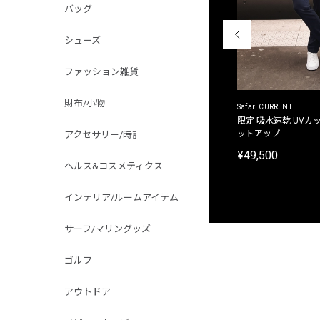
バッグ
シューズ
ファッション雑貨
財布/小物
ACANTHUS
Safari CURRENT
別注限定 フード付き チェックシャツジャケット
限定 吸水速乾 UVカッ
ットアップ
アクセサリー/時計
¥31,900
¥49,500
ヘルス&コスメティクス
インテリア/ルームアイテム
サーフ/マリングッズ
ゴルフ
アウトドア