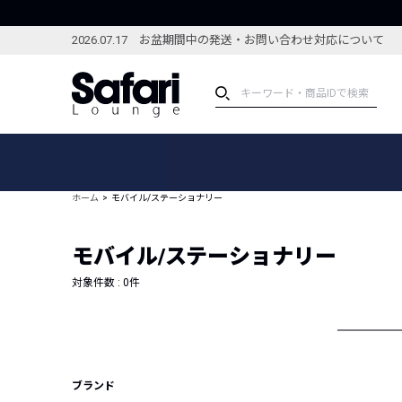
2026.07.17 お盆期間中の発送・お問い合わせ対応について
アイテム
スペシャル
カテゴリーから探す
スペシャルフィーチャ
ホーム
モバイル/ステーショナリー
ブランドから探す
特集記事
絞り込んで探す
モバイル/ステーショナリー
新着アイテム
コーディネート
編集部のおすすめアイテム
対象件数 :
0
件
編集部のおすすめコー
ランキング
雑誌・カタログ掲載アイテム
セール
ブランド