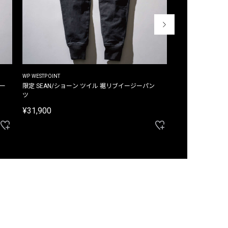
WP WESTPOINT
WP WESTPOINT
ジー
限定 SEAN/ショーン ツイル 裾リブイージーパン
限定 DAVID/デイヴィッド インデ
ツ
イージーパンツ
¥31,900
¥33,000