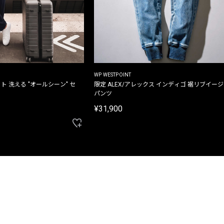
WP WESTPOINT
ト 洗える "オールシーン" セ
限定 ALEX/アレックス インディゴ 裾リブイー
パンツ
¥31,900