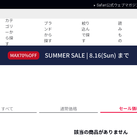
Safari公式ウェブマガジ
カテ
ブラ
絞り
読
ゴリ
ンド
込ん
み
ーか
から
で探
も
ら探
探す
す
の
す
読みもの
ガイド
ー
すべての記事
ショッピング
2026年のイチオシTシャツ！
初めての方
“WP”のイージーパンツを徹底解説&コ
Club Safari
ーデ紹介
よくある質問
HOTなコーデ TOP20
会社概要
ディネート
新ブランドご紹介！
会員利用規約
セール価
すべて
通常価格
人気記事ランキング
プライバシー
バイヤーズ レコメンド
特定商取引に
今週の別注アイテム
該当の商品がありません
ウィークリーコーデ