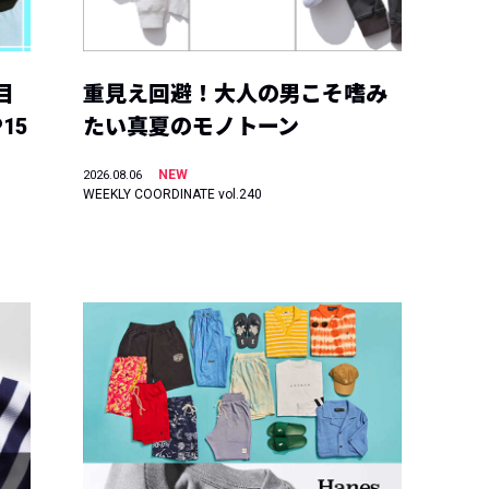
目
重見え回避！大人の男こそ嗜み
15
たい真夏のモノトーン
NEW
2026.08.06
WEEKLY COORDINATE vol.240