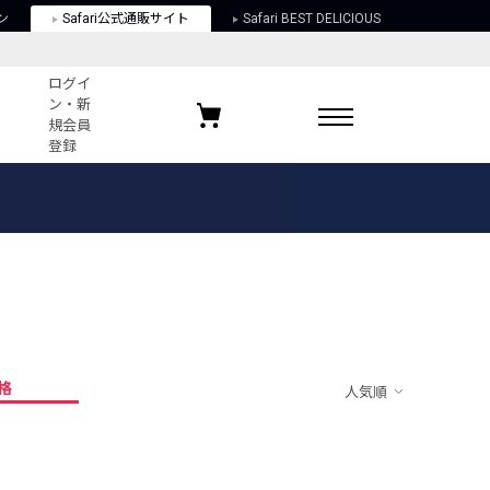
ン
Safari公式通販サイト
Safari BEST DELICIOUS
ログイ
ン・新
規会員
登録
ログイン・新規会員登録
お気に入りアイテム
ガイド
お気に入りブランド
お気に入り記事
最近チェックしたアイテム
格
人気順
ポリシー
関する法律