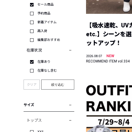
セール商品
予約商品
新着アイテム
【吸水速乾、UV
再入荷
etc.】シーンを
編集部おすすめ
ットアップ！
在庫状況
NEW
2026.08.07
RECOMMEND ITEM vol.334
在庫あり
在庫なし含む
クリア
絞り込む
サイズ
トップス
XXS