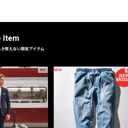
レコメンドアイテム
ピックアップアイテム
フォーカスブランド
セールおすすめアイテム
e Item
人気アイテム TOP 15
geでしか買えない限定アイテム
NEW
限定