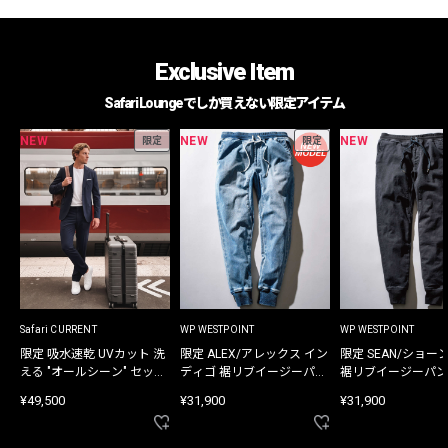
Exclusive Item
Safari Loungeでしか買えない限定アイテム
NEW
NEW
NEW
限定
限定
Safari CURRENT
WP WESTPOINT
WP WESTPOINT
限定 吸水速乾 UVカット 洗
限定 ALEX/アレックス イン
限定 SEAN/ショー
える "オールシーン" セット
ディゴ 裾リブイージーパン
裾リブイージーパン
アップ
ツ
¥49,500
¥31,900
¥31,900