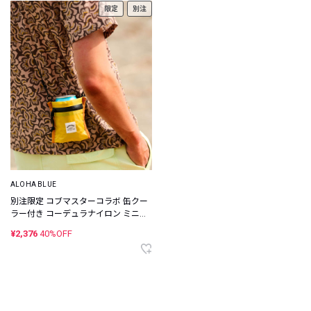
限定
別注
ALOHA BLUE
別注限定 コブマスターコラボ 缶クー
ラー付き コーデュラナイロン ミニウ
ォレット
¥2,376
40%OFF