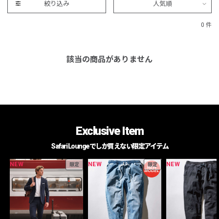
絞り込み
人気順
0 件
該当の商品がありません
Exclusive Item
Safari Loungeでしか買えない限定アイテム
NEW
NEW
NEW
限定
限定