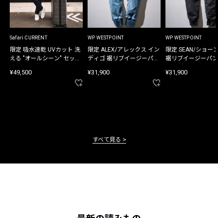
Safari CURRENT
WP WESTPOINT
WP WESTPOINT
限定 吸水速乾 UVカット 洗
限定 ALEX/アレックス イン
限定 SEAN/ショー
える "オールシーン" セット
ディゴ 裾リブイージーパン
裾リブイージーパン
アップ
ツ
¥49,500
¥31,900
¥31,900
すべて見る