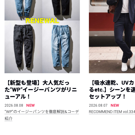
【新型も登場】大人気だっ
【吸水速乾、UV
た”WP”イージーパンツがリニ
るetc.】シーン
ューアル！
セットアップ！
NEW
NEW
2026.08.08
2026.08.07
“WP”のイージーパンツを徹底解説&コーデ
RECOMMEND ITEM vol.33
紹介