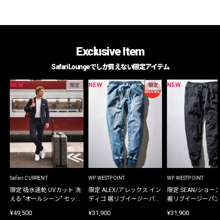
Exclusive Item
Safari Loungeでしか買えない限定アイテム
NEW
NEW
NEW
限定
限定
Safari CURRENT
WP WESTPOINT
WP WESTPOINT
限定 吸水速乾 UVカット 洗
限定 ALEX/アレックス イン
限定 SEAN/ショー
える "オールシーン" セット
ディゴ 裾リブイージーパン
裾リブイージーパン
アップ
ツ
¥49,500
¥31,900
¥31,900