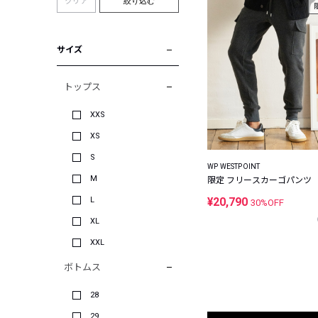
クリア
絞り込む
サイズ
トップス
XXS
XS
S
WP WESTPOINT
M
限定 フリースカーゴパンツ
L
¥20,790
30%OFF
XL
XXL
ボトムス
28
29