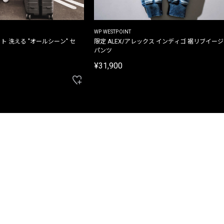
WP WESTPOINT
ト 洗える "オールシーン" セ
限定 ALEX/アレックス インディゴ 裾リブイー
パンツ
¥31,900