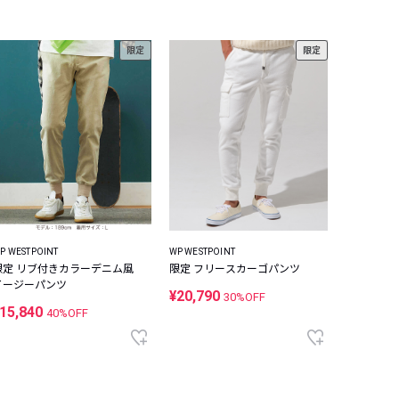
限定
限定
P WESTPOINT
WP WESTPOINT
限定 リブ付きカラーデニム風
限定 フリースカーゴパンツ
イージーパンツ
¥20,790
30%OFF
15,840
40%OFF