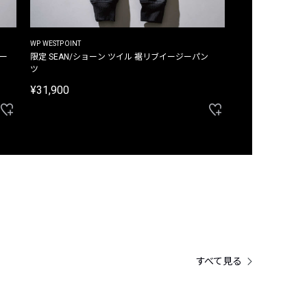
WP WESTPOINT
WP WESTPOINT
ジー
限定 SEAN/ショーン ツイル 裾リブイージーパン
限定 DAVID/デイヴィッド インデ
ツ
イージーパンツ
¥31,900
¥33,000
すべて見る