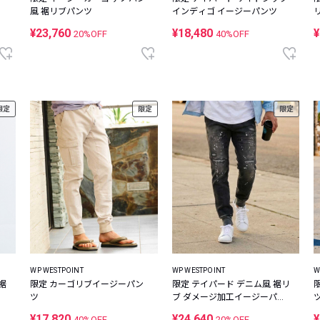
風 裾リブパンツ
インディゴ イージーパンツ
¥23,760
¥18,480
¥
20%OFF
40%OFF
限定
限定
限定
WP WESTPOINT
WP WESTPOINT
W
裾
限定 カーゴリブイージーパン
限定 テイパード デニム風 裾リ
ツ
ブ ダメージ加工イージーパン
ツ
¥17,820
¥24,640
¥
40%OFF
20%OFF