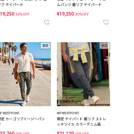
リブ テイパード
ムパンツ 裾リブ テイパード
19,250
¥19,250
30%OFF
30%OFF
限定
限定
P WESTPOINT
WP WESTPOINT
限定 カーゴリブイージーパン
限定 テイパード 裾リブ ストレ
ツ
ッチツイル カラーデニム風 イ
ージーパンツ
23,760
¥21,120
20%OFF
20%OFF