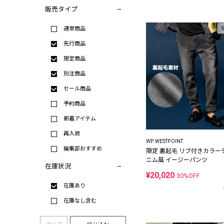
販売タイプ
通常商品
先行商品
限定商品
別注商品
セール商品
予約商品
新着アイテム
再入荷
WP WESTPOINT
編集部おすすめ
限定 裏起毛 リブ付きカラー
ニム風 イージーパンツ
在庫状況
¥20,020
30%OFF
在庫あり
在庫なし含む