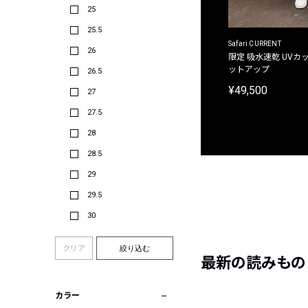
25
25.5
ACANTHUS
Safari CURRENT
26
別注限定 フード付き チェックシャツジャケット
限定 吸水速乾 UVカッ
ットアップ
26.5
¥31,900
¥49,500
27
27.5
28
28.5
29
29.5
30
クリア
絞り込む
最新の読みもの
カラー