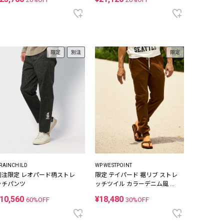
限定
別注
限定
RAINCHILD
WP WESTPOINT
別注限定 レオパード柄ストレ
限定 テイパード 裾リブ ストレ
ッチパンツ
ッチツイル カラーデニム風 イ
ージーパンツ
10,560
¥18,480
60%OFF
30%OFF