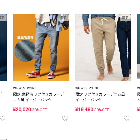
限定
限定
限定
WP WESTPOINT
WP WESTPOINT
W
デ
限定 裏起毛 リブ付きカラーデ
限定 リブ付きカラーデニム風
ニム風 イージーパンツ
イージーパンツ
¥20,020
¥18,480
¥
30%OFF
30%OFF