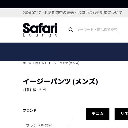
2026.07.17 お盆期間中の発送・お問い合わせ対応について
アイテム
スペシャル
カテゴリーから探す
スペシャルフィーチャ
ホーム
ボトム
イージーパンツ (メンズ)
ブランドから探す
特集記事
絞り込んで探す
イージーパンツ (メンズ)
新着アイテム
コーディネート
編集部のおすすめアイテム
対象件数 :
21
件
編集部のおすすめコー
ランキング
雑誌・カタログ掲載アイテム
ブランド
セール
デニム
リ
ブランドを選択