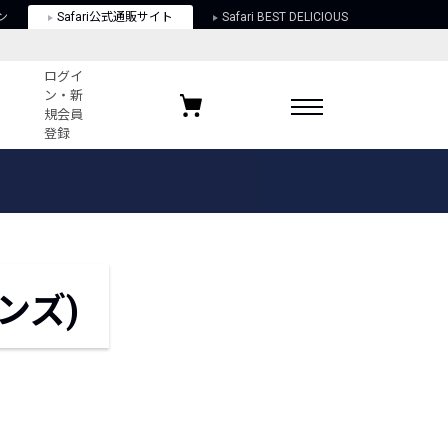
ン
Safari公式通販サイト
Safari BEST DELICIOUS
ログイ
ン・新
規会員
登録
ログイン・新規会員登録
お気に入りアイテム
ガイド
お気に入りブランド
お気に入り記事
最近チェックしたアイテム
ンズ)
ポリシー
関する法律