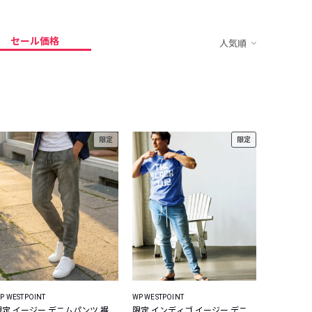
セール価格
人気順
限定
限定
P WESTPOINT
WP WESTPOINT
限定 イージー デニムパンツ 裾
限定 インディゴ イージー デニ