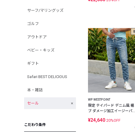
サーフ/マリングッズ
ゴルフ
アウトドア
ベビー・キッズ
ギフト
Safari BEST DELICIOUS
本・雑誌
WP WESTPOINT
セール
限定 テイパード デニム風 裾
ブ ダメージ加工イージーパ
ツ
¥24,640
20%OFF
こだわり条件