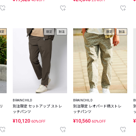
限定
限定
別注
限定
別注
BRAINCHILD
BRAINCHILD
B
リ
別注限定 セットアップ ストレ
別注限定 レオパード柄ストレ
ン
ッチパンツ
ッチパンツ
¥10,120
¥10,560
¥
60%OFF
60%OFF