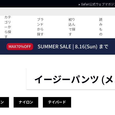
Safari公式ウェブマガジ
カテ
ブラ
絞り
読
ゴリ
ンド
込ん
み
ーか
から
で探
も
ら探
探す
す
の
す
読みもの
ガイド
ー
すべての記事
ショッピング
2026年のイチオシTシャツ！
初めての方
“WP”のイージーパンツを徹底解説&コ
Club Safari
ーデ紹介
よくある質問
イージーパンツ (メ
HOTなコーデ TOP20
会社概要
ディネート
新ブランドご紹介！
会員利用規約
人気記事ランキング
プライバシー
バイヤーズ レコメンド
特定商取引に
ネン
ナイロン
テイパード
今週の別注アイテム
ウィークリーコーデ