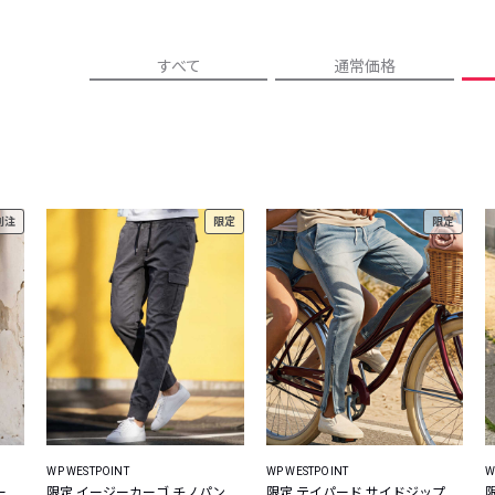
レコメンドアイテム
ピックアップアイテム
すべて
通常価格
フォーカスブランド
セールおすすめアイテム
人気アイテム TOP 15
別注
限定
限定
WP WESTPOINT
WP WESTPOINT
W
ー
限定 イージーカーゴ チノパン
限定 テイパード サイドジップ