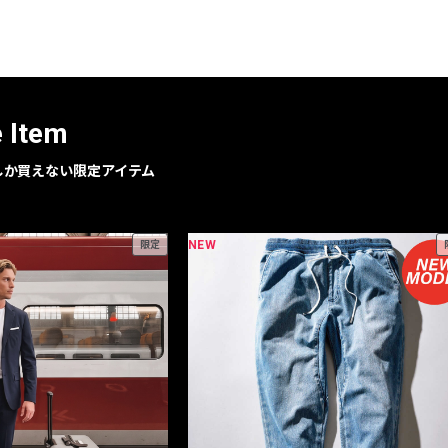
レコメンドアイテム
ピックアップアイテム
フォーカスブランド
セールおすすめアイテム
e Item
人気アイテム TOP 15
geでしか買えない限定アイテム
NEW
限定