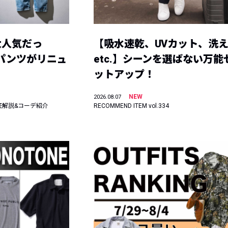
大人気だっ
【吸水速乾、UVカット、洗
ーパンツがリニュ
etc.】シーンを選ばない万能
ットアップ！
NEW
2026.08.07
底解説&コーデ紹介
RECOMMEND ITEM vol.334