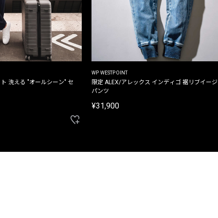
WP WESTPOINT
ト 洗える "オールシーン" セ
限定 ALEX/アレックス インディゴ 裾リブイー
パンツ
¥31,900