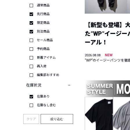
通常商品
先行商品
限定商品
【新型も登場】
別注商品
た”WP”イージ
セール商品
ーアル！
予約商品
NEW
2026.08.08
新着アイテム
“WP”のイージーパンツを徹
再入荷
編集部おすすめ
在庫状況
在庫あり
在庫なし含む
クリア
絞り込む