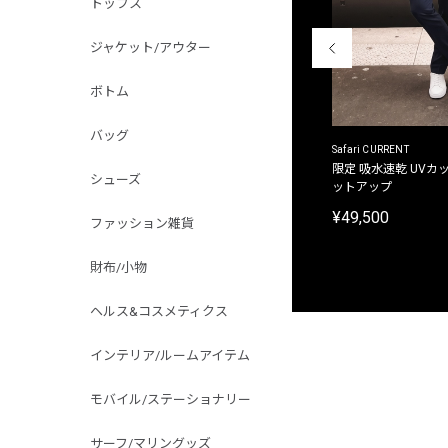
トップス
ジャケット/アウター
ボトム
バッグ
ACANTHUS
Safari CURRENT
別注限定 フード付き チェックシャツジャケット
限定 吸水速乾 UVカッ
シューズ
ットアップ
¥31,900
¥49,500
ファッション雑貨
財布/小物
ヘルス&コスメティクス
インテリア/ルームアイテム
モバイル/ステーショナリー
サーフ/マリングッズ