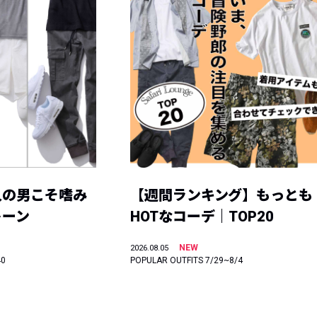
人の男こそ嗜み
【週間ランキング】もっとも
トーン
HOTなコーデ｜TOP20
NEW
2026.08.05
40
POPULAR OUTFITS 7/29~8/4