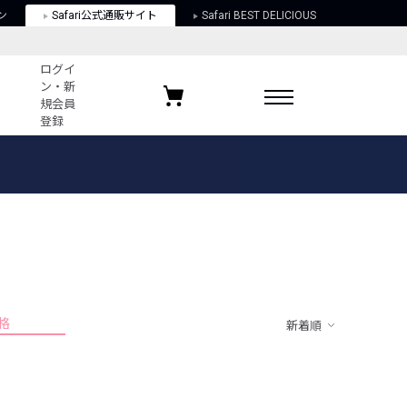
ン
Safari公式通販サイト
Safari BEST DELICIOUS
ログイ
ン・新
規会員
登録
ログイン・新規会員登録
お気に入りアイテム
ガイド
お気に入りブランド
お気に入り記事
最近チェックしたアイテム
格
新着順
ポリシー
関する法律