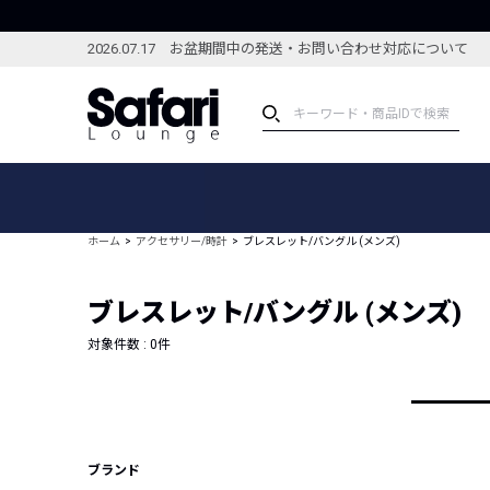
2026.07.17 お盆期間中の発送・お問い合わせ対応について
アイテム
スペシャル
カテゴリーから探す
スペシャルフィーチャ
ホーム
アクセサリー/時計
ブレスレット/バングル (メンズ)
ブランドから探す
特集記事
絞り込んで探す
ブレスレット/バングル (メンズ)
新着アイテム
コーディネート
編集部のおすすめアイテム
対象件数 :
0
件
編集部のおすすめコー
ランキング
雑誌・カタログ掲載アイテム
セール
ブランド