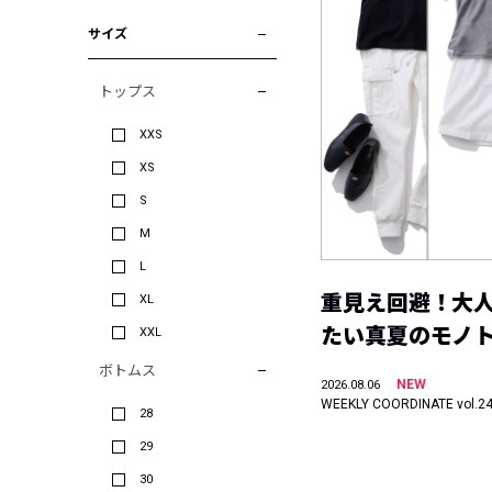
サイズ
トップス
XXS
XS
S
M
L
重見え回避！大
XL
たい真夏のモノ
XXL
ボトムス
NEW
2026.08.06
WEEKLY COORDINATE vol.2
28
29
30