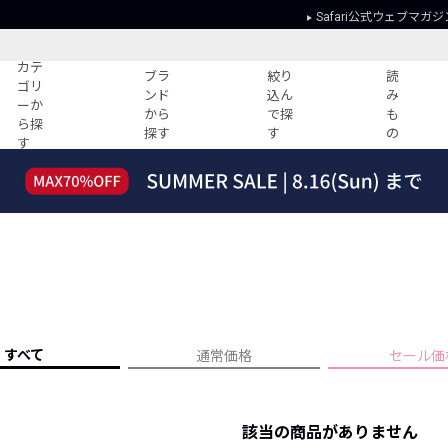
Safari公式ウェブマガジ
カテ
ブラ
絞り
読
ゴリ
ンド
込ん
み
ーか
から
で探
も
ら探
探す
す
の
す
読みもの
ガイド
ー
すべての記事
ショッピング
2026年のイチオシTシャツ！
初めての方
“WP”のイージーパンツを徹底解説&コ
Club Safari
ーデ紹介
よくある質問
HOTなコーデ TOP20
会社概要
ディネート
新ブランドご紹介！
会員利用規約
すべて
通常価格
セール価
人気記事ランキング
プライバシー
バイヤーズ レコメンド
特定商取引に
今週の別注アイテム
該当の商品がありません
ウィークリーコーデ