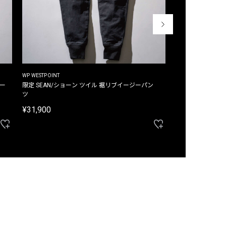
WP WESTPOINT
WP WESTPOINT
ジー
限定 SEAN/ショーン ツイル 裾リブイージーパン
限定 DAVID/デイヴィッド インデ
ツ
イージーパンツ
¥31,900
¥33,000