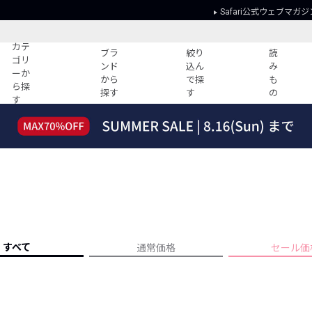
Safari公式ウェブマガジ
カテ
ブラ
絞り
読
ゴリ
ンド
込ん
み
ーか
から
で探
も
ら探
探す
す
の
す
読みもの
ガイド
ー
すべての記事
ショッピング
2026年のイチオシTシャツ！
初めての方
“WP”のイージーパンツを徹底解説&コ
Club Safari
ーデ紹介
よくある質問
HOTなコーデ TOP20
会社概要
ディネート
新ブランドご紹介！
会員利用規約
すべて
通常価格
セール価
人気記事ランキング
プライバシー
バイヤーズ レコメンド
特定商取引に
今週の別注アイテム
ウィークリーコーデ