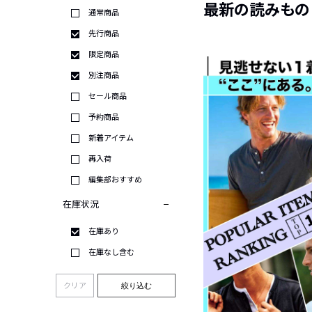
最新の読みもの
通常商品
先行商品
限定商品
別注商品
セール商品
予約商品
新着アイテム
再入荷
編集部おすすめ
在庫状況
在庫あり
在庫なし含む
クリア
絞り込む