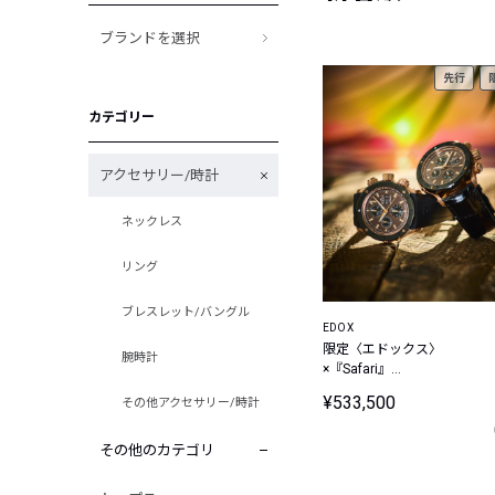
ブランドを選択
先行
カテゴリー
アクセサリー/時計
ネックレス
リング
ブレスレット/バングル
EDOX
限定〈エドックス〉
腕時計
×『Safari』
CHRONOFFSHORE-1 クロノオ
¥533,500
その他アクセサリー/時計
フショア 1 クロノグラフ オ
トマティック サンセット ス
シャルエディション
その他のカテゴリ