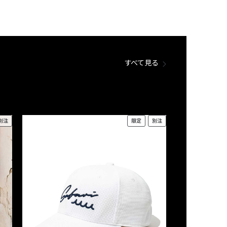
すべて見る
別注
限定
別注