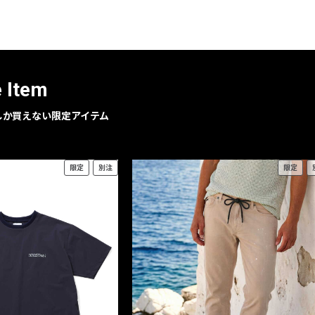
e Item
geでしか買えない限定アイテム
限定
別注
限定