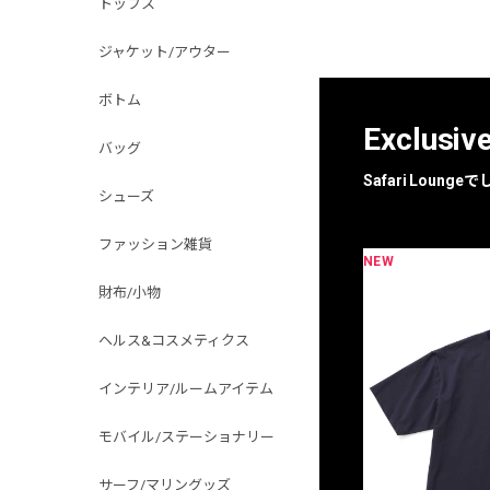
トップス
ジャケット/アウター
ボトム
Exclusiv
バッグ
Safari Loun
シューズ
ファッション雑貨
NEW
限定
別注
財布/小物
ヘルス&コスメティクス
インテリア/ルームアイテム
モバイル/ステーショナリー
サーフ/マリングッズ