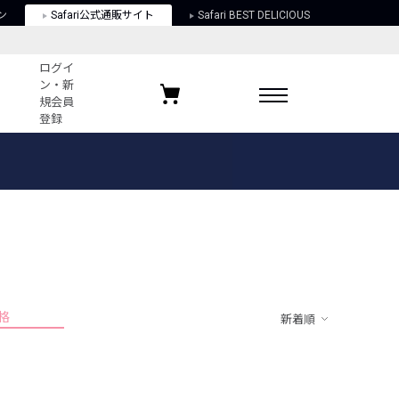
ン
Safari公式通販サイト
Safari BEST DELICIOUS
ログイ
ン・新
規会員
登録
ログイン・新規会員登録
お気に入りアイテム
ガイド
お気に入りブランド
お気に入り記事
最近チェックしたアイテム
格
新着順
ポリシー
関する法律