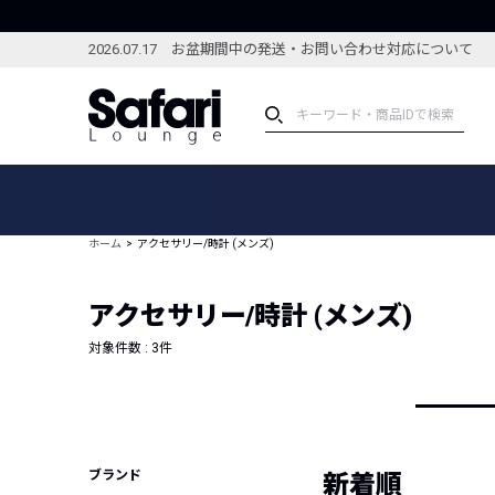
2026.07.17 お盆期間中の発送・お問い合わせ対応について
アイテム
スペシャル
カテゴリーから探す
スペシャルフィーチャ
ホーム
アクセサリー/時計 (メンズ)
ブランドから探す
特集記事
絞り込んで探す
アクセサリー/時計 (メンズ)
新着アイテム
コーディネート
編集部のおすすめアイテム
対象件数 :
3
件
編集部のおすすめコー
ランキング
雑誌・カタログ掲載アイテム
セール
ブランド
新着順