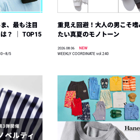
いま、最も注目
重見え回避！大人の男こそ嗜
？ ｜ TOP15
たい真夏のモノトーン
NEW
2026.08.06
30~8/5
WEEKLY COORDINATE vol.240