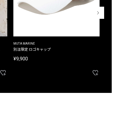
MUTA MARINE
CROSSLEY
ム
別注限定 ロゴキャップ
別注限定 ノースリ
¥9,900
¥8,580
40%OFF