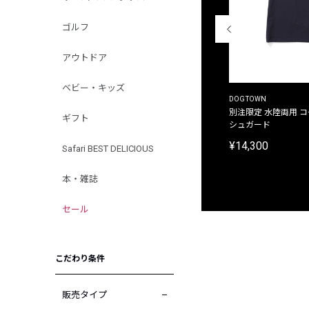
ゴルフ
アウトドア
ベビー・キッズ
THE DUFFER OF ST.GEORGE
DOGTOWN
別注限定 ピグメントダイ バックプリント サーフ
別注限定 水陸両用 
ギフト
プリントTシャツ
シュガード
¥9,900
¥14,300
Safari BEST DELICIOUS
本・雑誌
セール
こだわり条件
販売タイプ