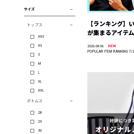
サイズ
【ランキング】
トップス
が集まるアイテムは
XXS
XS
NEW
2026.08.06
POPULAR ITEM RANKING 7/
S
M
L
XL
XXL
ボトムス
28
29
30