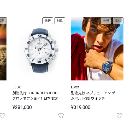
レコメンドアイテム
ピックアップアイテム
限定
先行
別注
先行
別注
フォーカスブランド
セールおすすめアイテム
人気アイテム TOP 15
EDOX
EDOX
別注先行 CHRONOFFSHORE-1
別注先行 ネプチュニアン デニ
クロノオフショア1 日本限定
ムベルト3針ウォッチ
アルカンターラベルト ウォッ
¥281,600
¥319,000
ー
チ
ペ