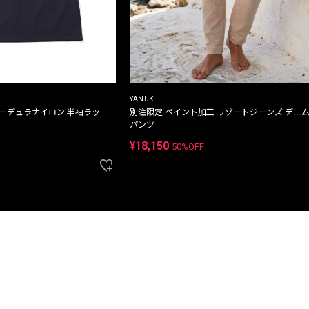
YANUK
コーデュラナイロン 半袖ラッ
別注限定 ペイント加工 リゾートジーンズ デニ
パンツ
¥18,150
50%OFF