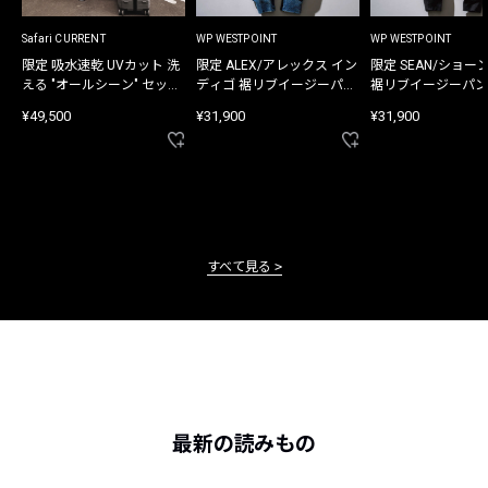
Safari CURRENT
WP WESTPOINT
WP WESTPOINT
限定 吸水速乾 UVカット 洗
限定 ALEX/アレックス イン
限定 SEAN/ショー
える "オールシーン" セット
ディゴ 裾リブイージーパン
裾リブイージーパン
アップ
ツ
¥49,500
¥31,900
¥31,900
すべて見る
最新の読みもの