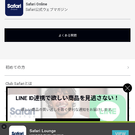
Safari Online
Safari公式ウェブマガジン
よくある質問
初めての方
Club Safariとは
LINE ID連携で欲しい商品を見逃さない！
ショッピングガイド
欲しい商品の買い逃しを防ぐ便利な通知をお届けします。
会社概要・規約
詳しくはこちら ＞
×
Safari Lounge
VIEW