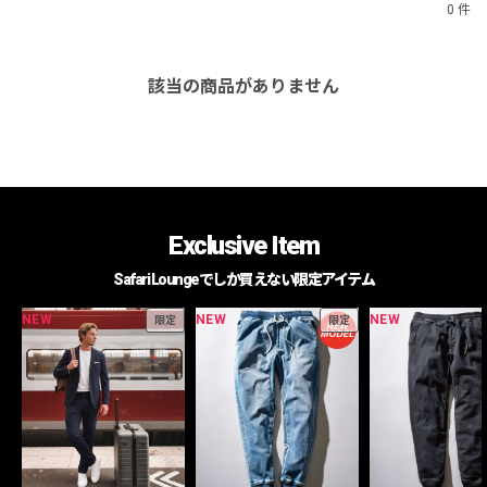
0 件
該当の商品がありません
Exclusive Item
Safari Loungeでしか買えない限定アイテム
NEW
NEW
NEW
限定
限定