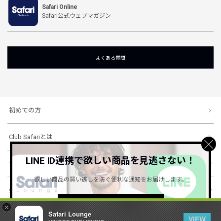
Safari Online
Safari公式ウェブマガジン
よくある質問
初めての方
Club Safariとは
LINE ID連携で欲しい商品を見逃さない！
ショッピングガイド
欲しい商品の買い逃しを防ぐ便利な通知をお届けします。
会社概要・規約
詳しくはこちら ＞
×
Safari Lounge
VIEW