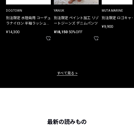
DOGTOWN
YANUK
MUTA MARINE
別注限定 水陸両用 コーデュ
別注限定 ペイント加工 リゾ
別注限定 ロゴキャ
ラナイロン 半袖ラッシュガ
ートジーンズ デニムパンツ
¥9,900
ード
¥14,300
¥18,150
50%OFF
すべて見る
最新の読みもの