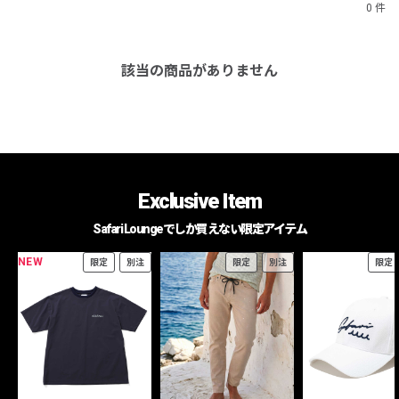
0 件
該当の商品がありません
Exclusive Item
Safari Loungeでしか買えない限定アイテム
NEW
限定
別注
限定
別注
限定