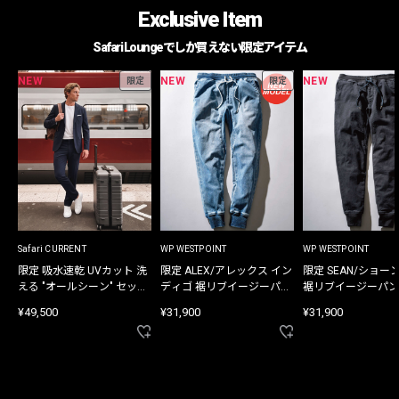
Exclusive Item
Safari Loungeでしか買えない限定アイテム
NEW
NEW
NEW
限定
限定
Safari CURRENT
WP WESTPOINT
WP WESTPOINT
限定 吸水速乾 UVカット 洗
限定 ALEX/アレックス イン
限定 SEAN/ショー
える "オールシーン" セット
ディゴ 裾リブイージーパン
裾リブイージーパン
アップ
ツ
¥49,500
¥31,900
¥31,900