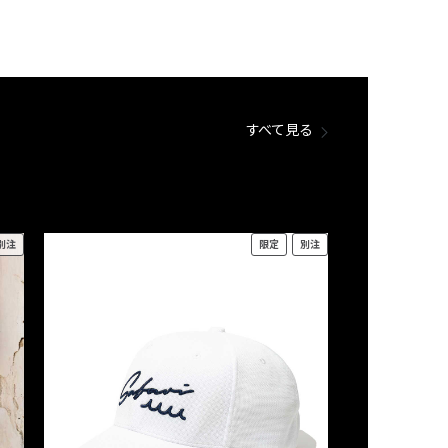
すべて見る
別注
限定
別注