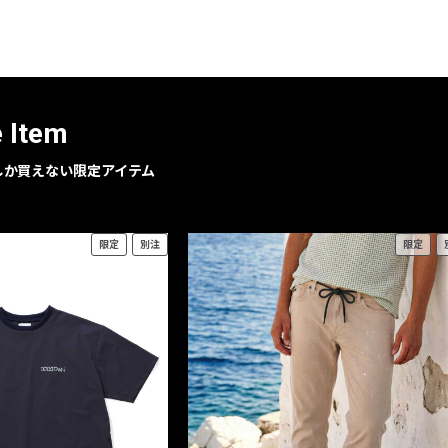
レコメンドアイテム
ピックアップアイテム
フォーカスブランド
セールおすすめアイテム
e Item
人気アイテム TOP 15
geでしか買えない限定アイテム
限定
別注
限定