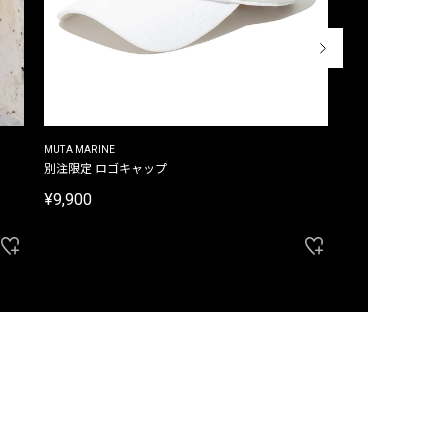
MUTA MARINE
CROSSLEY
ム
別注限定 ロゴキャップ
別注限定 ノースリ
¥9,900
¥8,580
40%OFF