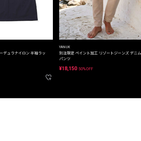
YANUK
コーデュラナイロン 半袖ラッ
別注限定 ペイント加工 リゾートジーンズ デニ
パンツ
¥18,150
50%OFF