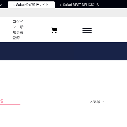
ン
Safari公式通販サイト
Safari BEST DELICIOUS
ログイ
ン・新
規会員
登録
ログイン・新規会員登録
お気に入りアイテム
ガイド
お気に入りブランド
お気に入り記事
最近チェックしたアイテム
格
人気順
ポリシー
関する法律