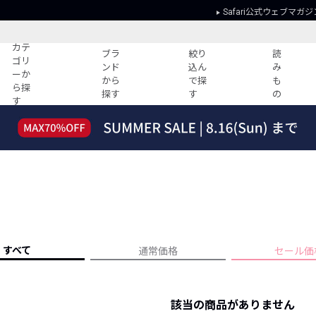
Safari公式ウェブマガジ
カテ
ブラ
絞り
読
ゴリ
ンド
込ん
み
ーか
から
で探
も
ら探
探す
す
の
す
読みもの
ガイド
ー
すべての記事
ショッピング
2026年のイチオシTシャツ！
初めての方
“WP”のイージーパンツを徹底解説&コ
Club Safari
ーデ紹介
よくある質問
HOTなコーデ TOP20
会社概要
ディネート
新ブランドご紹介！
会員利用規約
すべて
通常価格
セール価
人気記事ランキング
プライバシー
バイヤーズ レコメンド
特定商取引に
今週の別注アイテム
該当の商品がありません
ウィークリーコーデ