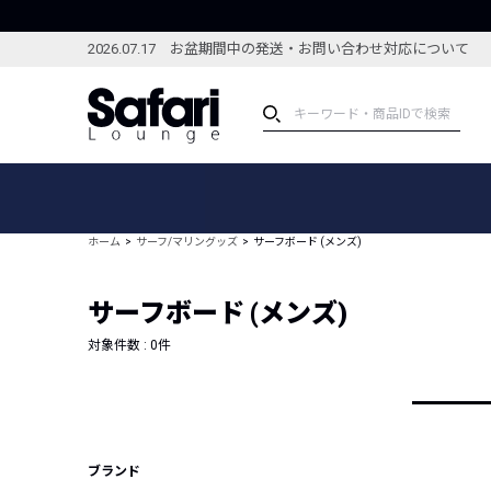
2026.07.17 お盆期間中の発送・お問い合わせ対応について
アイテム
スペシャル
カテゴリーから探す
スペシャルフィーチャ
ホーム
サーフ/マリングッズ
サーフボード (メンズ)
ブランドから探す
特集記事
絞り込んで探す
サーフボード (メンズ)
新着アイテム
コーディネート
編集部のおすすめアイテム
対象件数 :
0
件
編集部のおすすめコー
ランキング
雑誌・カタログ掲載アイテム
セール
ブランド