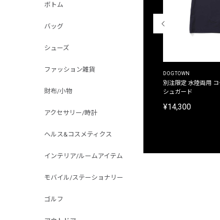
ボトム
バッグ
シューズ
ファッション雑貨
THE DUFFER OF ST.GEORGE
DOGTOWN
別注限定 ピグメントダイ バックプリント サーフ
別注限定 水陸両用 
財布/小物
プリントTシャツ
シュガード
¥9,900
¥14,300
アクセサリー/時計
ヘルス&コスメティクス
インテリア/ルームアイテム
モバイル/ステーショナリー
ゴルフ