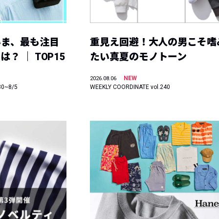
いま、最も注目
重見え回避！大人の男こそ嗜
？ ｜ TOP15
たい真夏のモノトーン
NEW
2026.08.06
30~8/5
WEEKLY COORDINATE vol.240