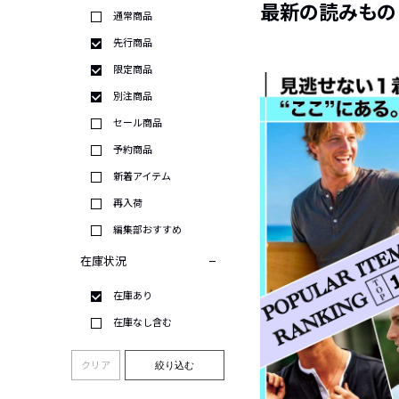
最新の読みもの
通常商品
先行商品
限定商品
別注商品
セール商品
予約商品
新着アイテム
再入荷
編集部おすすめ
在庫状況
在庫あり
在庫なし含む
クリア
絞り込む