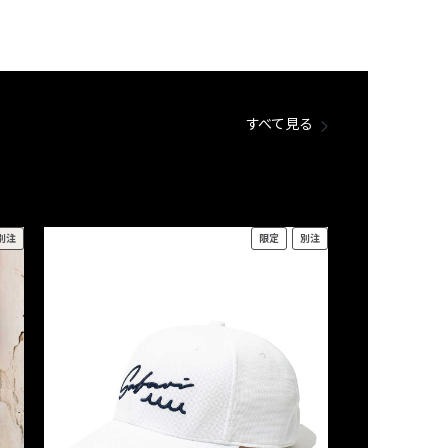
すべて見る
別注
限定
別注