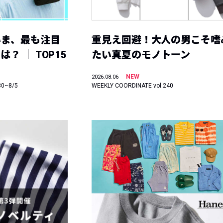
いま、最も注目
重見え回避！大人の男こそ嗜
？ ｜ TOP15
たい真夏のモノトーン
NEW
2026.08.06
30~8/5
WEEKLY COORDINATE vol.240