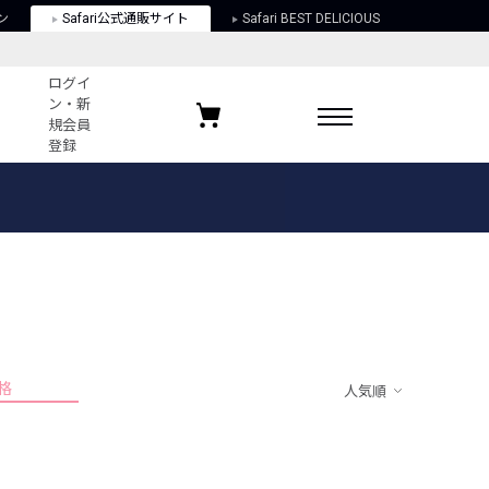
ン
Safari公式通販サイト
Safari BEST DELICIOUS
ログイ
ン・新
規会員
登録
ログイン・新規会員登録
お気に入りアイテム
ガイド
お気に入りブランド
お気に入り記事
最近チェックしたアイテム
格
人気順
ポリシー
関する法律