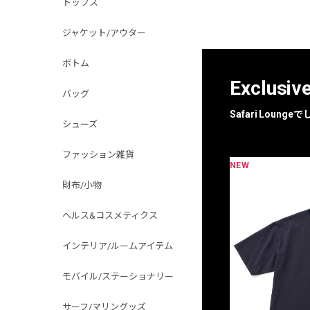
トップス
ジャケット/アウター
ボトム
Exclusiv
バッグ
Safari Loun
シューズ
ファッション雑貨
NEW
限定
別注
財布/小物
ヘルス&コスメティクス
インテリア/ルームアイテム
モバイル/ステーショナリー
サーフ/マリングッズ