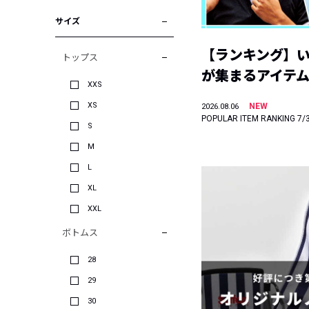
サイズ
【ランキング】
トップス
が集まるアイテムは
XXS
XS
NEW
2026.08.06
POPULAR ITEM RANKING 7/
S
M
L
XL
XXL
ボトムス
28
29
30