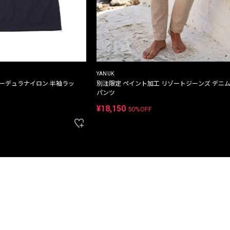
YANUK
コーデュラナイロン 半袖ラッ
別注限定 ペイント加工 リゾートジーンズ デニ
パンツ
¥18,150
50%OFF