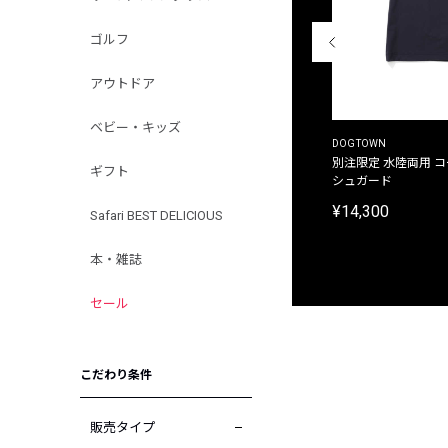
ゴルフ
アウトドア
ベビー・キッズ
THE DUFFER OF ST.GEORGE
DOGTOWN
別注限定 ピグメントダイ バックプリント サーフ
別注限定 水陸両用 
ギフト
プリントTシャツ
シュガード
¥9,900
¥14,300
Safari BEST DELICIOUS
本・雑誌
セール
こだわり条件
販売タイプ