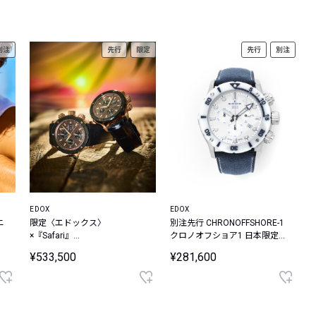
レコメンドアイテム
ピックアップアイテム
別注
先行
限定
先行
別注
フォーカスブランド
セールおすすめアイテム
人気アイテム TOP 15
EDOX
EDOX
ニ
限定〈エドックス〉
別注先行 CHRONOFFSHORE-1
×『Safari』
クロノオフショア1 日本限定
CHRONOFFSHORE-1 クロノオ
アルカンターラベルト ウォッ
¥533,500
¥281,600
フショア 1 クロノグラフ オー
チ
トマティック サンセット スペ
シャルエディション