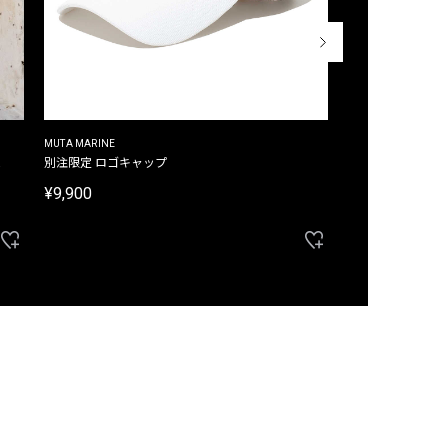
MUTA MARINE
CROSSLEY
ム
別注限定 ロゴキャップ
別注限定 ノースリ
¥9,900
¥8,580
40%OFF