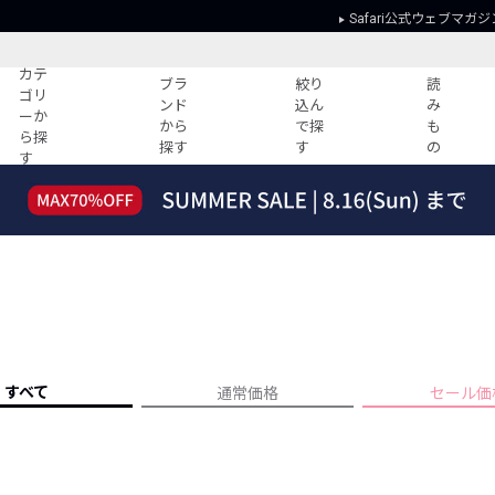
Safari公式ウェブマガジ
カテ
ブラ
絞り
読
ゴリ
ンド
込ん
み
ーか
から
で探
も
ら探
探す
す
の
す
読みもの
ガイド
ー
すべての記事
ショッピング
2026年のイチオシTシャツ！
初めての方
“WP”のイージーパンツを徹底解説&コ
Club Safari
ーデ紹介
よくある質問
HOTなコーデ TOP20
会社概要
ディネート
新ブランドご紹介！
会員利用規約
すべて
通常価格
セール価
人気記事ランキング
プライバシー
バイヤーズ レコメンド
特定商取引に
今週の別注アイテム
ウィークリーコーデ