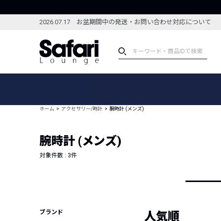
2026.07.17 お盆期間中の発送・お問い合わせ対応について
アイテム
スペシャル
カテゴリーから探す
スペシャルフィーチャ
ホーム
アクセサリー/時計
腕時計 (メンズ)
ブランドから探す
特集記事
絞り込んで探す
腕時計 (メンズ)
新着アイテム
コーディネート
編集部のおすすめアイテム
対象件数 :
3
件
編集部のおすすめコー
ランキング
雑誌・カタログ掲載アイテム
セール
ブランド
人気順