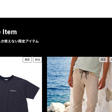
e Item
geでしか買えない限定アイテム
限定
別注
限定