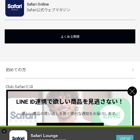
Safari Online
Safari公式ウェブマガジン
よくある質問
初めての方
Club Safariとは
LINE ID連携で欲しい商品を見逃さない！
ショッピングガイド
欲しい商品の買い逃しを防ぐ便利な通知をお届けします。
会社概要・規約
詳しくはこちら ＞
×
Safari Lounge
VIEW