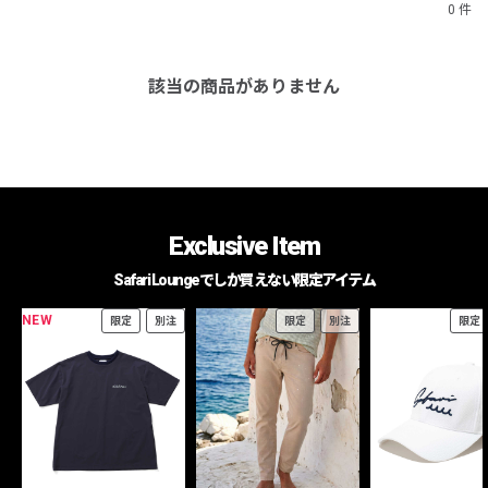
0 件
該当の商品がありません
Exclusive Item
Safari Loungeでしか買えない限定アイテム
NEW
限定
別注
限定
別注
限定