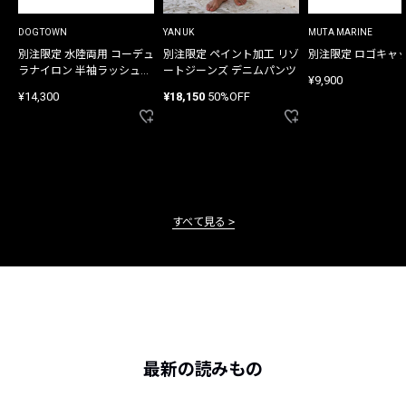
DOGTOWN
YANUK
MUTA MARINE
別注限定 水陸両用 コーデュ
別注限定 ペイント加工 リゾ
別注限定 ロゴキャ
ラナイロン 半袖ラッシュガ
ートジーンズ デニムパンツ
¥9,900
ード
¥14,300
¥18,150
50%OFF
すべて見る
最新の読みもの