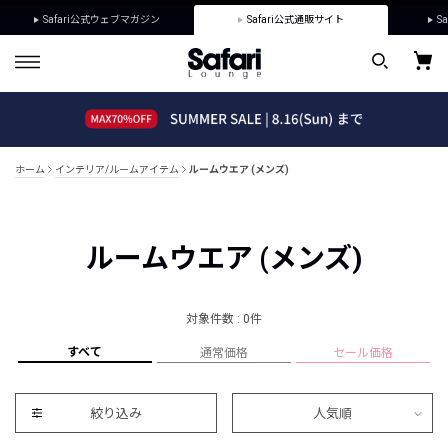
Safari公式ウェブマガジン
Safari公式通販サイト
Sa
ホーム
インテリア/ルームアイテム
ルームウエア (メンズ)
ルームウエア (メンズ)
対象件数 : 0件
すべて
通常価格
セール価格
絞り込み
人気順