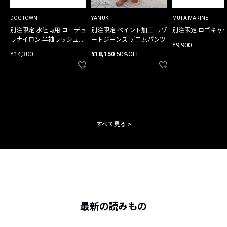
DOGTOWN
YANUK
MUTA MARINE
別注限定 水陸両用 コーデュ
別注限定 ペイント加工 リゾ
別注限定 ロゴキャ
ラナイロン 半袖ラッシュガ
ートジーンズ デニムパンツ
¥9,900
ード
¥14,300
¥18,150
50%OFF
すべて見る
最新の読みもの