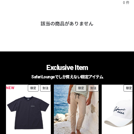
0 件
該当の商品がありません
Exclusive Item
Safari Loungeでしか買えない限定アイテム
NEW
限定
別注
限定
別注
限定