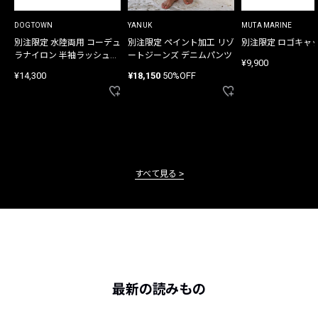
DOGTOWN
YANUK
MUTA MARINE
別注限定 水陸両用 コーデュ
別注限定 ペイント加工 リゾ
別注限定 ロゴキャ
ラナイロン 半袖ラッシュガ
ートジーンズ デニムパンツ
¥9,900
ード
¥14,300
¥18,150
50%OFF
すべて見る
最新の読みもの