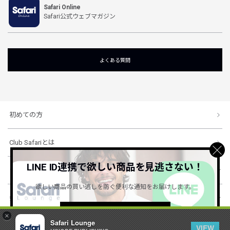
Safari Online
Safari公式ウェブマガジン
よくある質問
初めての方
Club Safariとは
LINE ID連携で欲しい商品を見逃さない！
ショッピングガイド
欲しい商品の買い逃しを防ぐ便利な通知をお届けします。
会社概要・規約
詳しくはこちら ＞
×
Safari Lounge
VIEW