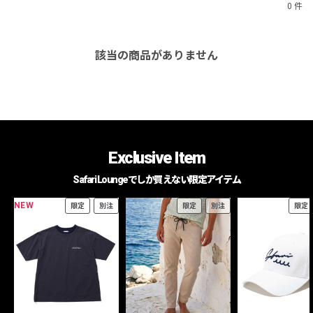
0 件
該当の商品がありません
Exclusive Item
Safari Loungeでしか買えない限定アイテム
NEW
限定
別注
限定
別注
限定