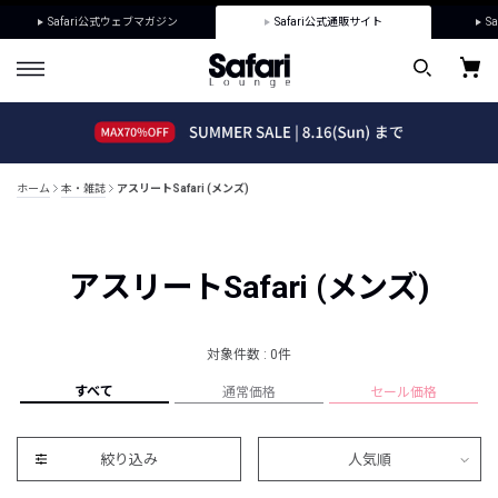
Safari公式ウェブマガジン
Safari公式通販サイト
Sa
ホーム
本・雑誌
アスリートSafari (メンズ)
アスリートSafari (メンズ)
対象件数 : 0件
すべて
通常価格
セール価格
絞り込み
人気順