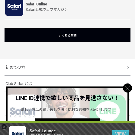
Safari Online
Safari公式ウェブマガジン
よくある質問
初めての方
Club Safariとは
LINE ID連携で欲しい商品を見逃さない！
ショッピングガイド
欲しい商品の買い逃しを防ぐ便利な通知をお届けします。
会社概要・規約
詳しくはこちら ＞
×
Safari Lounge
VIEW