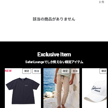
0 件
該当の商品がありません
Exclusive Item
Safari Loungeでしか買えない限定アイテム
NEW
限定
別注
限定
別注
限定