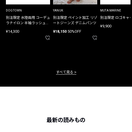
DOGTOWN
YANUK
MUTA MARINE
別注限定 水陸両用 コーデュ
別注限定 ペイント加工 リゾ
別注限定 ロゴキャ
ラナイロン 半袖ラッシュガ
ートジーンズ デニムパンツ
¥9,900
ード
¥14,300
¥18,150
50%OFF
すべて見る
最新の読みもの