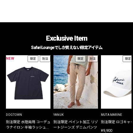
Exclusive Item
Safari Loungeでしか買えない限定アイテム
NEW
限定
別注
限定
別注
限定
DOGTOWN
YANUK
MUTA MARINE
別注限定 水陸両用 コーデュ
別注限定 ペイント加工 リゾ
別注限定 ロゴキャ
ラナイロン 半袖ラッシュガ
ートジーンズ デニムパンツ
¥9,900
ード