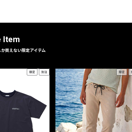
レコメンドアイテム
ピックアップアイテム
フォーカスブランド
セールおすすめアイテム
e Item
人気アイテム TOP 15
geでしか買えない限定アイテム
限定
別注
限定