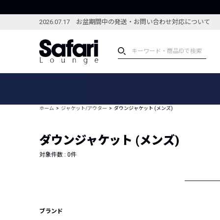
2026.07.17 お盆期間中の発送・お問い合わせ対応について
アイテム
スペシャル
カテゴリーから探す
スペシャルフィーチャ
ホーム
ジャケット/アウター
ダウンジャケット (メンズ)
ブランドから探す
特集記事
絞り込んで探す
ダウンジャケット (メンズ)
新着アイテム
コーディネート
編集部のおすすめアイテム
対象件数 :
0
件
編集部のおすすめコー
ランキング
雑誌・カタログ掲載アイテム
セール
ブランド