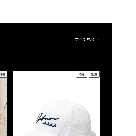
すべて見る
別注
限定
別注