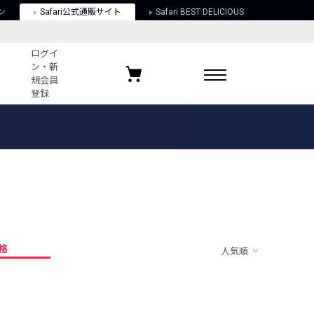
ン
Safari公式通販サイト
Safari BEST DELICIOUS
ログイ
ン・新
規会員
登録
ログイン・新規会員登録
お気に入りアイテム
ガイド
お気に入りブランド
お気に入り記事
最近チェックしたアイテム
格
人気順
ポリシー
関する法律