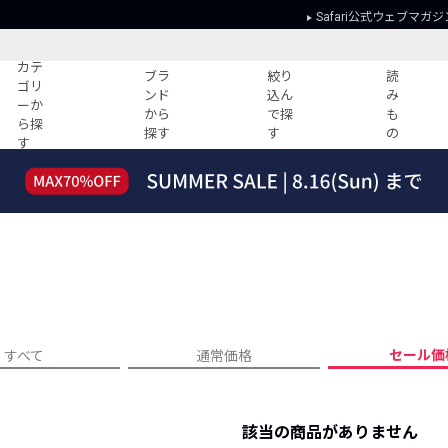
Safari公式ウェブマガジ
カテ
ブラ
絞り
読
ゴリ
ンド
込ん
み
ーか
から
で探
も
ら探
探す
す
の
す
読みもの
ガイド
ー
すべての記事
ショッピング
2026年のイチオシTシャツ！
初めての方
“WP”のイージーパンツを徹底解説&コ
Club Safari
ーデ紹介
よくある質問
HOTなコーデ TOP20
会社概要
ディネート
新ブランドご紹介！
会員利用規約
セール価
すべて
通常価格
人気記事ランキング
プライバシー
バイヤーズ レコメンド
特定商取引に
今週の別注アイテム
該当の商品がありません
ウィークリーコーデ