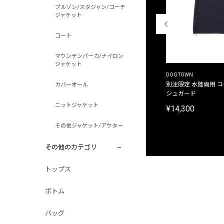
ブルゾン/スタジャン/コーチ
ジャケット
コート
マウンテンパーカ/ナイロン
ジャケット
THE DUFFER OF ST.GEORGE
DOGTOWN
別注限定 ピグメントダイ バックプリント サーフ
別注限定 水陸両用 
カバーオール
プリントTシャツ
シュガード
ニットジャケット
¥9,900
¥14,300
その他ジャケット/アウター
その他のカテゴリ
トップス
ボトム
バッグ