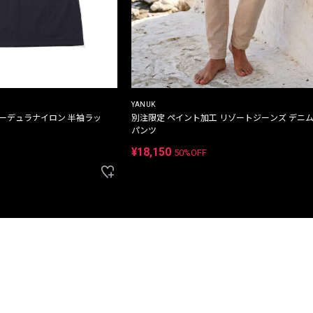
YANUK
コーデュラナイロン 半袖ラッ
別注限定 ペイント加工 リゾートジーンズ デニ
パンツ
¥18,150
50%OFF