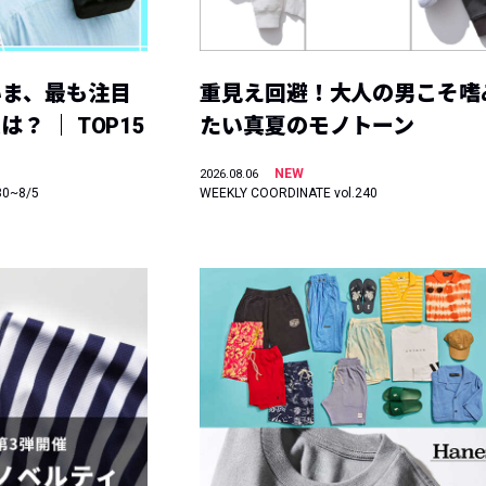
いま、最も注目
重見え回避！大人の男こそ嗜
？ ｜ TOP15
たい真夏のモノトーン
NEW
2026.08.06
30~8/5
WEEKLY COORDINATE vol.240