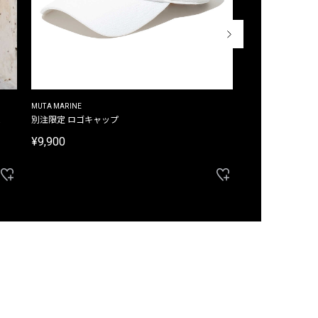
MUTA MARINE
CROSSLEY
ム
別注限定 ロゴキャップ
別注限定 ノースリ
¥9,900
¥8,580
40%OFF