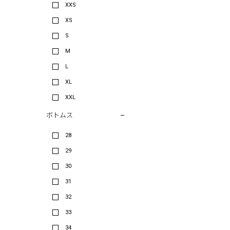
XXS
XS
S
M
L
XL
XXL
ボトムス
28
29
30
31
32
33
34