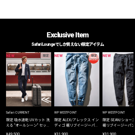
Exclusive Item
Safari Loungeでしか買えない限定アイテム
NEW
NEW
NEW
限定
限定
Safari CURRENT
WP WESTPOINT
WP WESTPOINT
限定 吸水速乾 UVカット 洗
限定 ALEX/アレックス イン
限定 SEAN/ショー
える "オールシーン" セット
ディゴ 裾リブイージーパン
裾リブイージーパン
アップ
ツ
¥49,500
¥31,900
¥31,900