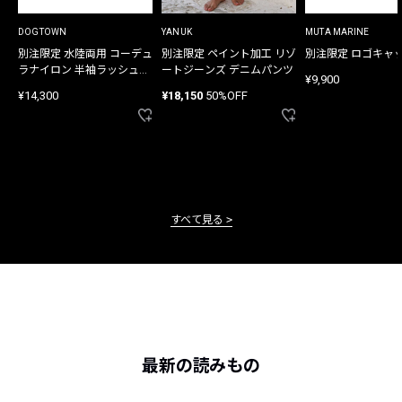
DOGTOWN
YANUK
MUTA MARINE
別注限定 水陸両用 コーデュ
別注限定 ペイント加工 リゾ
別注限定 ロゴキャ
ラナイロン 半袖ラッシュガ
ートジーンズ デニムパンツ
¥9,900
ード
¥14,300
¥18,150
50%OFF
すべて見る
最新の読みもの