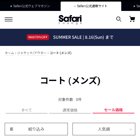
Safari公式ウェブマガジン
Safari公式通販サイト
Sa
ホーム
ジャケット/アウター
コート (メンズ)
コート (メンズ)
対象件数 : 0件
セール価格
すべて
通常価格
絞り込み
人気順