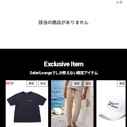
0 件
該当の商品がありません
Exclusive Item
Safari Loungeでしか買えない限定アイテム
NEW
限定
別注
限定
別注
限定