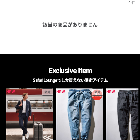
0 件
該当の商品がありません
Exclusive Item
Safari Loungeでしか買えない限定アイテム
NEW
NEW
NEW
限定
限定