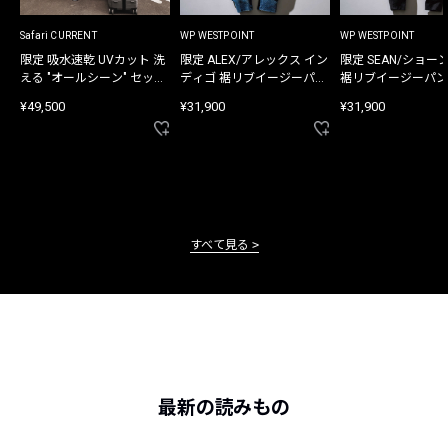
Safari CURRENT
WP WESTPOINT
WP WESTPOINT
限定 吸水速乾 UVカット 洗
限定 ALEX/アレックス イン
限定 SEAN/ショー
える "オールシーン" セット
ディゴ 裾リブイージーパン
裾リブイージーパン
アップ
ツ
¥49,500
¥31,900
¥31,900
すべて見る
最新の読みもの