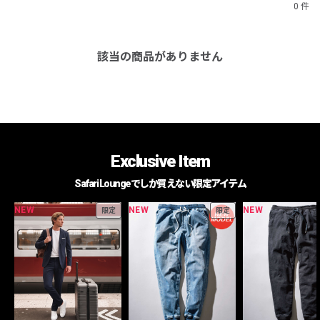
0 件
該当の商品がありません
Exclusive Item
Safari Loungeでしか買えない限定アイテム
NEW
NEW
NEW
限定
限定