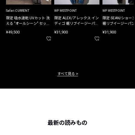
Safari CURRENT
WP WESTPOINT
WP WESTPOINT
限定 吸水速乾 UVカット 洗
限定 ALEX/アレックス イン
限定 SEAN/ショー
える "オールシーン" セット
ディゴ 裾リブイージーパン
裾リブイージーパン
アップ
ツ
¥49,500
¥31,900
¥31,900
すべて見る
最新の読みもの