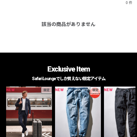
0 件
該当の商品がありません
Exclusive Item
Safari Loungeでしか買えない限定アイテム
NEW
NEW
NEW
限定
限定