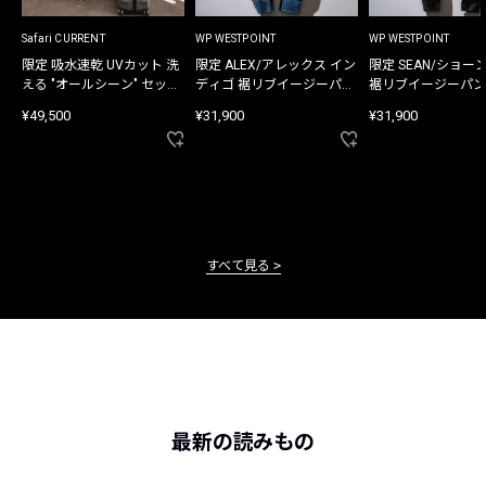
Safari CURRENT
WP WESTPOINT
WP WESTPOINT
限定 吸水速乾 UVカット 洗
限定 ALEX/アレックス イン
限定 SEAN/ショー
える "オールシーン" セット
ディゴ 裾リブイージーパン
裾リブイージーパン
アップ
ツ
¥49,500
¥31,900
¥31,900
すべて見る
最新の読みもの