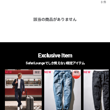
0 件
該当の商品がありません
Exclusive Item
Safari Loungeでしか買えない限定アイテム
NEW
NEW
NEW
限定
限定