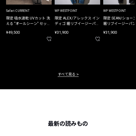
Safari CURRENT
WP WESTPOINT
WP WESTPOINT
限定 吸水速乾 UVカット 洗
限定 ALEX/アレックス イン
限定 SEAN/ショー
える "オールシーン" セット
ディゴ 裾リブイージーパン
裾リブイージーパン
アップ
ツ
¥49,500
¥31,900
¥31,900
すべて見る
最新の読みもの