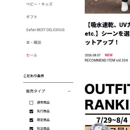
ベビー・キッズ
ギフト
【吸水速乾、UV
Safari BEST DELICIOUS
etc.】シーンを
ットアップ！
本・雑誌
セール
NEW
2026.08.07
RECOMMEND ITEM vol.334
こだわり条件
販売タイプ
通常商品
先行商品
限定商品
別注商品