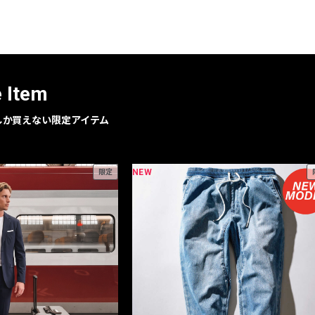
レコメンドアイテム
ピックアップアイテム
フォーカスブランド
セールおすすめアイテム
e Item
人気アイテム TOP 15
geでしか買えない限定アイテム
NEW
限定