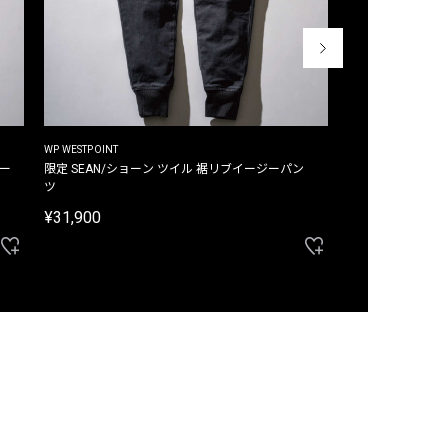
WP WESTPOINT
WP WESTPOINT
ジー
限定 SEAN/ショーン ツイル 裾リブイージーパン
限定 DAVID/デイヴィッド インデ
ツ
イージーパンツ
¥31,900
¥33,000