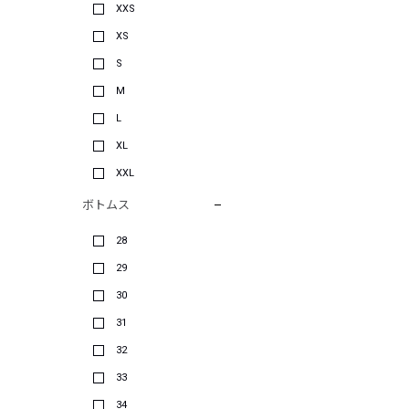
XXS
XS
S
M
L
XL
XXL
ボトムス
28
29
30
31
32
33
34