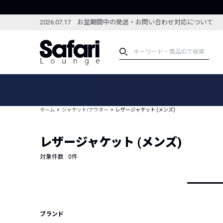
2026.07.17 お盆期間中の発送・お問い合わせ対応について
アイテム
スペシャル
カテゴリーから探す
スペシャルフィーチャ
ホーム
ジャケット/アウター
レザージャケット (メンズ)
ブランドから探す
特集記事
絞り込んで探す
レザージャケット (メンズ)
新着アイテム
コーディネート
編集部のおすすめアイテム
対象件数 :
0
件
編集部のおすすめコー
ランキング
雑誌・カタログ掲載アイテム
セール
ブランド