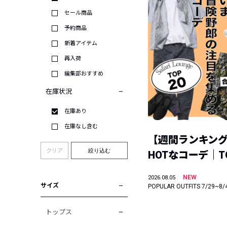
セール商品
予約商品
新着アイテム
再入荷
編集部おすすめ
在庫状況
在庫あり
在庫なし含む
【週間ランキン
クリア
絞り込む
HOTなコーデ｜TO
NEW
2026.08.05
サイズ
POPULAR OUTFITS 7/29~8/
トップス