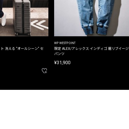
WP WESTPOINT
ト 洗える "オールシーン" セ
限定 ALEX/アレックス インディゴ 裾リブイー
パンツ
¥31,900