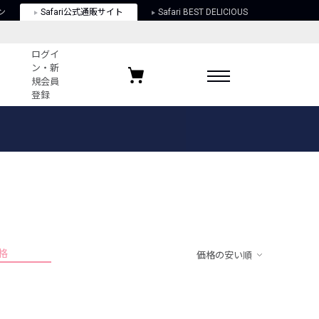
ン
Safari公式通販サイト
Safari BEST DELICIOUS
ログイ
ン・新
規会員
登録
ログイン・新規会員登録
お気に入りアイテム
ガイド
お気に入りブランド
お気に入り記事
最近チェックしたアイテム
格
価格の安い順
ポリシー
関する法律