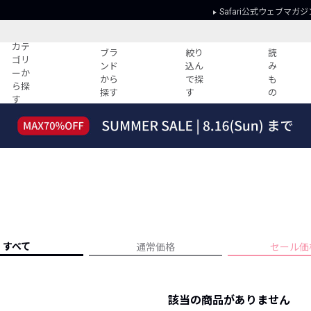
Safari公式ウェブマガジ
カテ
ブラ
絞り
読
ゴリ
ンド
込ん
み
ーか
から
で探
も
ら探
探す
す
の
す
読みもの
ガイド
ー
すべての記事
ショッピング
2026年のイチオシTシャツ！
初めての方
“WP”のイージーパンツを徹底解説&コ
Club Safari
ーデ紹介
よくある質問
HOTなコーデ TOP20
会社概要
ディネート
新ブランドご紹介！
会員利用規約
すべて
通常価格
セール価
人気記事ランキング
プライバシー
バイヤーズ レコメンド
特定商取引に
今週の別注アイテム
該当の商品がありません
ウィークリーコーデ