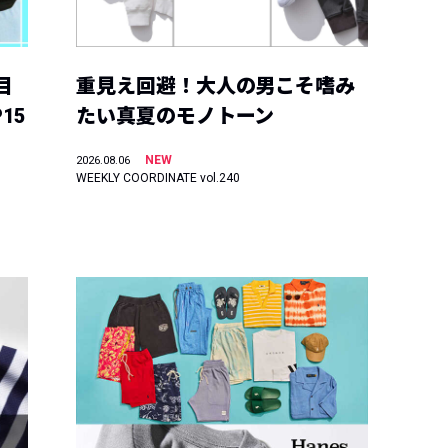
目
重見え回避！大人の男こそ嗜み
15
たい真夏のモノトーン
NEW
2026.08.06
WEEKLY COORDINATE vol.240