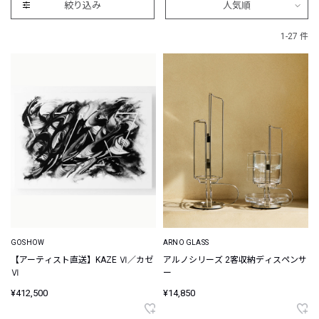
絞り込み
人気順
1-27 件
GOSHOW
ARNO GLASS
【アーティスト直送】KAZE Ⅵ／カゼ
アルノシリーズ 2客収納ディスペンサ
Ⅵ
ー
¥412,500
¥14,850