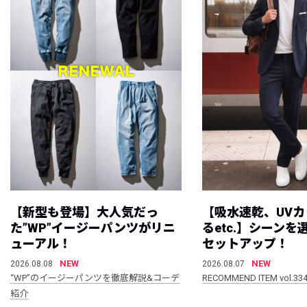
【新型も登場】大人気だっ
【吸水速乾、UV
た”WP”イージーパンツがリニ
るetc.】シーン
ューアル！
セットアップ！
NEW
NEW
2026.08.08
2026.08.07
“WP”のイージーパンツを徹底解説&コーデ
RECOMMEND ITEM vol.33
紹介