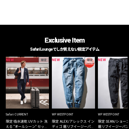
Exclusive Item
Safari Loungeでしか買えない限定アイテム
NEW
NEW
NEW
限定
限定
Safari CURRENT
WP WESTPOINT
WP WESTPOINT
限定 吸水速乾 UVカット 洗
限定 ALEX/アレックス イン
限定 SEAN/ショー
える "オールシーン" セット
ディゴ 裾リブイージーパン
裾リブイージーパン