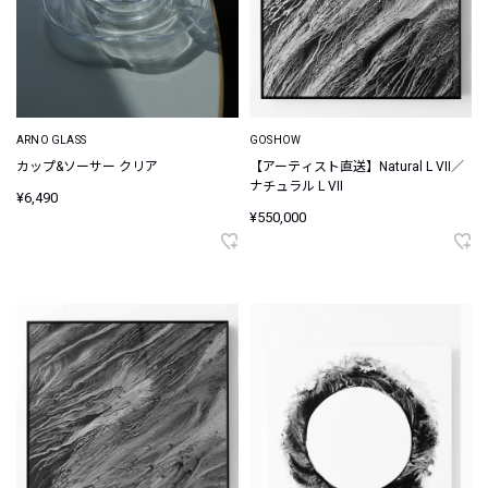
ARNO GLASS
GOSHOW
カップ&ソーサー クリア
【アーティスト直送】Natural L VII／
ナチュラル L VII
¥6,490
¥550,000