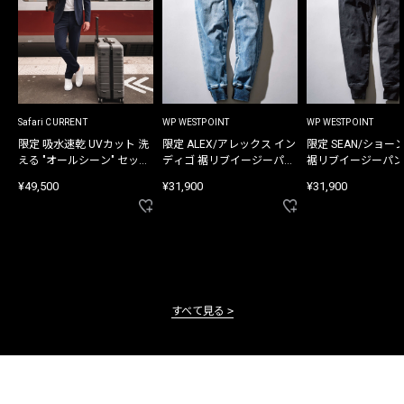
Safari CURRENT
WP WESTPOINT
WP WESTPOINT
限定 吸水速乾 UVカット 洗
限定 ALEX/アレックス イン
限定 SEAN/ショー
える "オールシーン" セット
ディゴ 裾リブイージーパン
裾リブイージーパン
アップ
ツ
¥49,500
¥31,900
¥31,900
すべて見る