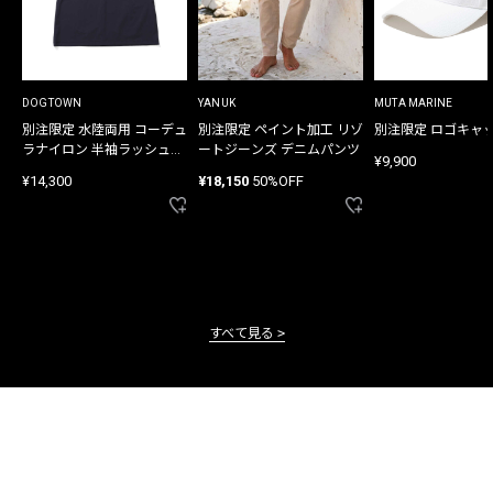
DOGTOWN
YANUK
MUTA MARINE
別注限定 水陸両用 コーデュ
別注限定 ペイント加工 リゾ
別注限定 ロゴキャ
ラナイロン 半袖ラッシュガ
ートジーンズ デニムパンツ
¥9,900
ード
¥14,300
¥18,150
50%OFF
すべて見る