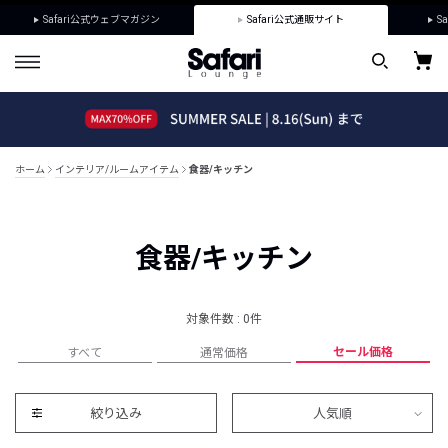
Safari公式ウェブマガジン
Safari公式通販サイト
Sa
ホーム
インテリア/ルームアイテム
食器/キッチン
食器/キッチン
対象件数 : 0件
セール価格
すべて
通常価格
絞り込み
人気順