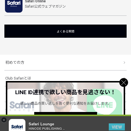
Safari Online
Safari公式ウェブマガジン
よくある質問
初めての方
Club Safariとは
LINE ID連携で欲しい商品を見逃さない！
ショッピングガイド
欲しい商品の買い逃しを防ぐ便利な通知をお届けします。
会社概要・規約
詳しくはこちら ＞
×
Safari Lounge
VIEW
HINODE PUBLISHING ..
© 1996-2026 HINODE PUBLISHING co., ltd. All Rights Reserved.