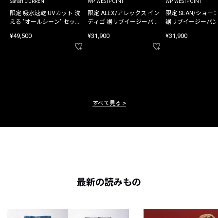
Safari CURRENT
WP WESTPOINT
WP WESTPOINT
限定 吸水速乾 UVカット 洗
限定 ALEX/アレックス イン
限定 SEAN/ショー
える "オールシーン" セット
ディゴ 裾リブイージーパン
裾リブイージーパン
アップ
ツ
¥49,500
¥31,900
¥31,900
すべて見る
最新の読みもの