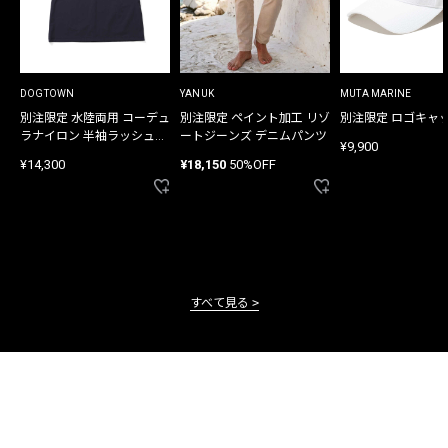
DOGTOWN
YANUK
MUTA MARINE
別注限定 水陸両用 コーデュ
別注限定 ペイント加工 リゾ
別注限定 ロゴキャ
ラナイロン 半袖ラッシュガ
ートジーンズ デニムパンツ
¥9,900
ード
¥14,300
¥18,150
50%OFF
すべて見る