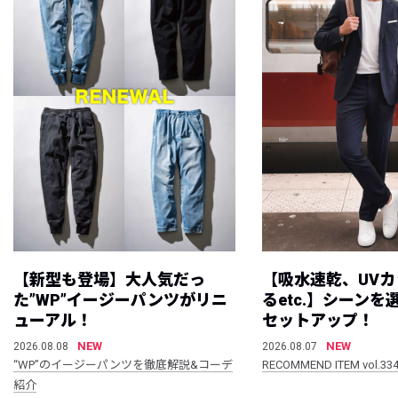
【新型も登場】大人気だっ
【吸水速乾、UV
た”WP”イージーパンツがリニ
るetc.】シーン
ューアル！
セットアップ！
NEW
NEW
2026.08.08
2026.08.07
“WP”のイージーパンツを徹底解説&コーデ
RECOMMEND ITEM vol.33
紹介