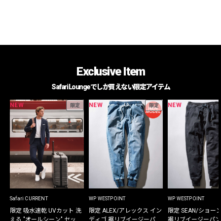
Exclusive Item
Safari Loungeでしか買えない限定アイテム
NEW
NEW
NEW
限定
限定
Safari CURRENT
WP WESTPOINT
WP WESTPOINT
限定 吸水速乾 UVカット 洗
限定 ALEX/アレックス イン
限定 SEAN/ショー
える "オールシーン" セット
ディゴ 裾リブイージーパン
裾リブイージーパン